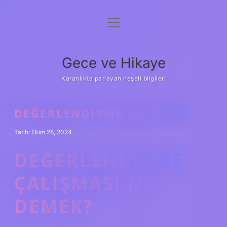
menüyü
Anasayfa
aç
Gizlilik Politikası
Gece ve Hikaye
Yasal Uyarı
Karanlıkta parlayan neşeli bilgiler!
Hakkımızda
DEĞERLENDIRME IŞI NEDIR
Tarih: Ekim 28, 2024
DEĞERLENDIRME
ÇALIŞMASI NE
DEMEK?