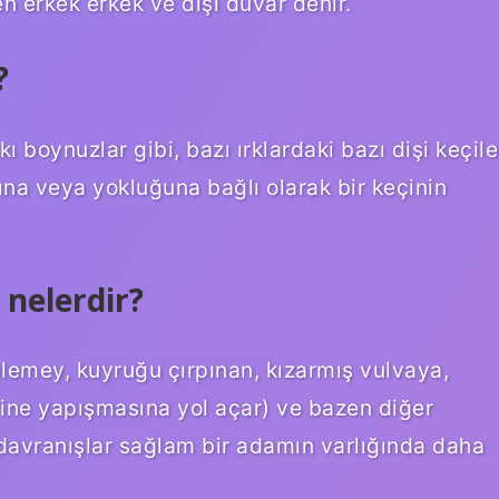
en erkek erkek ve dişi duvar denir.
?
kı boynuzlar gibi, bazı ırklardaki bazı dişi keçile
ğına veya yokluğuna bağlı olarak bir keçinin
i nelerdir?
lemey, kuyruğu çırpınan, kızarmış vulvaya,
birine yapışmasına yol açar) ve bazen diğer
 davranışlar sağlam bir adamın varlığında daha