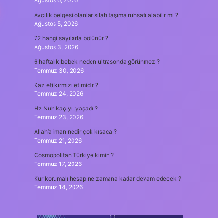
Ağustos 6, 2026
Avcılık belgesi olanlar silah taşıma ruhsatı alabilir mi ?
Ağustos 5, 2026
72 hangi sayılarla bölünür ?
Ağustos 3, 2026
6 haftalık bebek neden ultrasonda görünmez ?
Temmuz 30, 2026
Kaz eti kırmızı et midir ?
Temmuz 24, 2026
Hz Nuh kaç yıl yaşadı ?
Temmuz 23, 2026
Allah’a iman nedir çok kısaca ?
Temmuz 21, 2026
Cosmopolitan Türkiye kimin ?
Temmuz 17, 2026
Kur korumalı hesap ne zamana kadar devam edecek ?
Temmuz 14, 2026