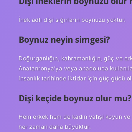
Dişi ineklerin boynuzu olur
İnek adlı dişi sığırların boynuzu yoktur.
Boynuz neyin simgesi?
Doğurganlığın, kahramanlığın, güç ve er
Anatanronya’ya veya anadoluda kullanıla
insanlık tarihinde iktidar için güç gücü 
Dişi keçide boynuz olur mu?
Hem erkek hem de kadın vahşi koyun ve k
her zaman daha büyüktür.