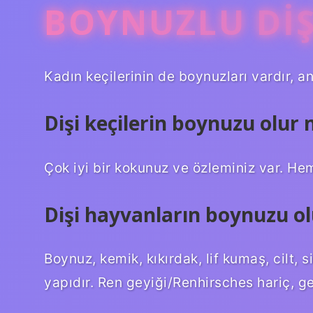
BOYNUZLU DIŞ
Kadın keçilerinin de boynuzları vardır, a
Dişi keçilerin boynuzu olur
Çok iyi bir kokunuz ve özleminiz var. He
Dişi hayvanların boynuzu o
Boynuz, kemik, kıkırdak, lif kumaş, cilt, 
yapıdır. Ren geyiği/Renhirsches hariç, ge