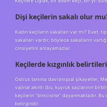
Keçilere Oğlak, bir adam keçi, bir yıl sür
Dişi keçilerin sakalı olur mu
Kadın keçilerin sakalları var mı? Evet, tıp
sakalları vardır, böylece sakalların varlı
cinsiyetini anlayamazlar.
Keçilerde kızgınlık belirtiler
Ostrus tanıma davranışsal şikayetler, Me
vajinal akıntı (bu, kuyruk saçlarının bir
keçilerin “binicisine” dayanmaktadır. Bu
belirgindir.