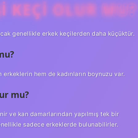
I KEÇI OLUR MU?
ncak genellikle erkek keçilerden daha küçüktür.
 mu?
m erkeklerin hem de kadınların boynuzu var.
lur mu?
sinir ve kan damarlarından yapılmış tek bir
nellikle sadece erkeklerde bulunabilirler.