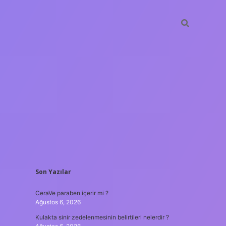
SIDEBAR
Son Yazılar
tulipbet
https://www.bete
CeraVe paraben içerir mi ?
Ağustos 6, 2026
Kulakta sinir zedelenmesinin belirtileri nelerdir ?