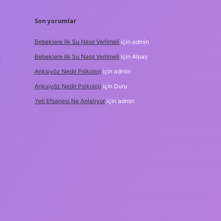
Son yorumlar
Bebeklere Ilk Su Nasıl Verilmeli
için
admin
6
Bebeklere Ilk Su Nasıl Verilmeli
için
Alpay
Anksiyöz Nedir Psikoloji
için
admin
Anksiyöz Nedir Psikoloji
için
Duru
Yeti Efsanesi Ne Anlatıyor
için
admin