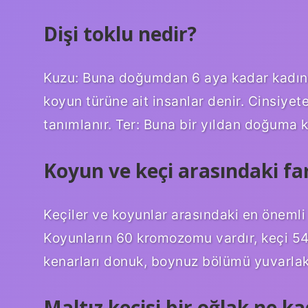
Dişi toklu nedir?
Kuzu: Buna doğumdan 6 aya kadar kadın ve
koyun türüne ait insanlar denir. Cinsiyete
tanımlanır. Ter: Buna bir yıldan doğuma k
Koyun ve keçi arasındaki far
Keçiler ve koyunlar arasındaki en önemli 
Koyunların 60 kromozomu vardır, keçi 54
kenarları donuk, boynuz bölümü yuvarlak
Maltız keçisi bir oğlak ne ka