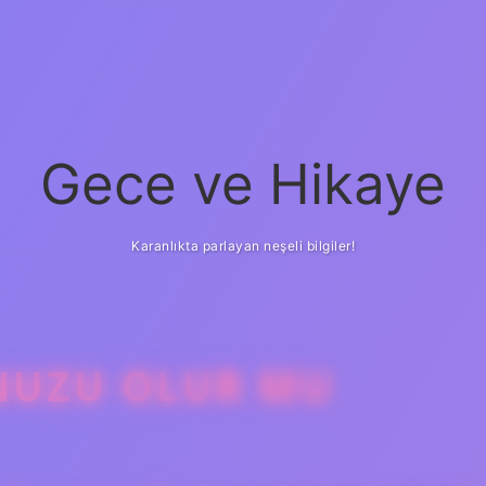
Gece ve Hikaye
Karanlıkta parlayan neşeli bilgiler!
YNUZU OLUR MU