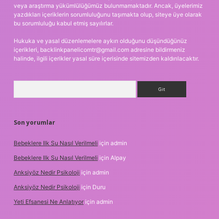
veya araştırma yükümlülüğümüz bulunmamaktadır. Ancak, üyelerimiz
yazdıkları içeriklerin sorumluluğunu taşımakta olup, siteye üye olarak
bu sorumluluğu kabul etmiş sayılırlar.
Hukuka ve yasal düzenlemelere aykırı olduğunu düşündüğünüz
içerikleri,
backlinkpanelicomtr@gmail.com
adresine bildirmeniz
halinde, ilgili içerikler yasal süre içerisinde sitemizden kaldırılacaktır.
Arama
Son yorumlar
Bebeklere Ilk Su Nasıl Verilmeli
için
admin
Bebeklere Ilk Su Nasıl Verilmeli
için
Alpay
Anksiyöz Nedir Psikoloji
için
admin
Anksiyöz Nedir Psikoloji
için
Duru
Yeti Efsanesi Ne Anlatıyor
için
admin