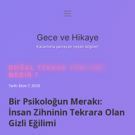
menüyü
Anasayfa
aç
Gizlilik Politikası
Gece ve Hikaye
Yasal Uyarı
Karanlıkta parlayan neşeli bilgiler!
Hakkımızda
DOĞAL TEKRAR YÖNTEMI
NEDIR ?
Tarih: Ekim 7, 2025
Bir Psikoloğun Merakı:
İnsan Zihninin Tekrara Olan
Gizli Eğilimi