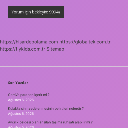
https://hisardepolama.com
https://globaltek.com.tr
https://flykids.com.tr
Sitemap
SIDEBAR
Son Yazılar
CeraVe paraben içerir mi ?
Ağustos 6, 2026
Kulakta sinir zedelenmesinin belirtileri nelerdir ?
Ağustos 6, 2026
Avcılık belgesi olanlar silah taşıma ruhsatı alabilir mi ?
Ağustos 5, 2026