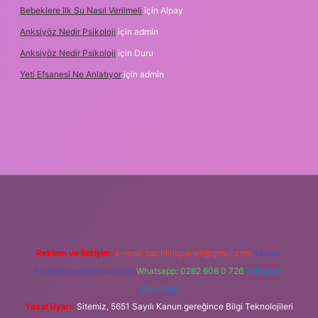
Bebeklere Ilk Su Nasıl Verilmeli
için
Alpay
Anksiyöz Nedir Psikoloji
için
admin
Anksiyöz Nedir Psikoloji
için
Duru
Yeti Efsanesi Ne Anlatıyor
için
admin
etexper.xyz/
Reklam ve İletişim:
E-mail:
backlinkpaneli@gmail.com
Teams:
forumhizmeti@gmail.com
Whatsapp: 0262 606 0 726
Telegram:
@karabul
Yasal Uyarı:
Sitemiz, 5651 Sayılı Kanun gereğince Bilgi Teknolojileri