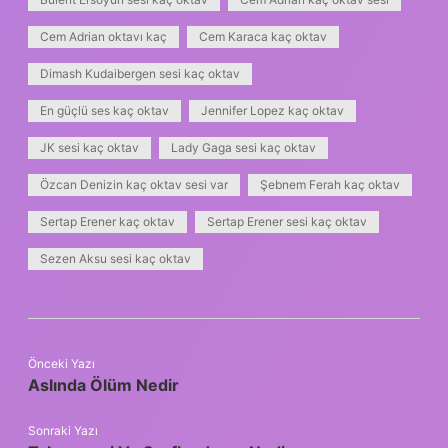
Cem Adrian oktavı kaç
Cem Karaca kaç oktav
Dimash Kudaibergen sesi kaç oktav
En güçlü ses kaç oktav
Jennifer Lopez kaç oktav
JK sesi kaç oktav
Lady Gaga sesi kaç oktav
Özcan Denizin kaç oktav sesi var
Şebnem Ferah kaç oktav
Sertap Erener kaç oktav
Sertap Erener sesi kaç oktav
Sezen Aksu sesi kaç oktav
Önceki Yazı
Aslında Ölüm Nedir
Sonraki Yazı