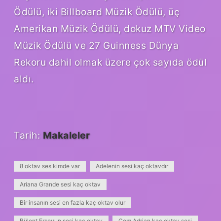
Ödülü, iki Billboard Müzik Ödülü, üç
Amerikan Müzik Ödülü, dokuz MTV Video
Müzik Ödülü ve 27 Guinness Dünya
Rekoru dahil olmak üzere çok sayıda ödül
aldı.
Tarih:
Makaleler
8 oktav ses kimde var
Adelenin sesi kaç oktavdır
Ariana Grande sesi kaç oktav
Bir insanın sesi en fazla kaç oktav olur
Bülent Ersoyun sesi kaç oktav
Cem Adrian kaç oktav sesi