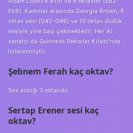
Adam Lopez’e aittir ve 6 oktavdır (Eb2-
Eb8). Kadınlar arasında Georgia Brown, 6
oktav sesi (G#2-G#8) ve 10 oktav düdük
sesiyle yine başı çekmektedir. Her iki
sanatçı da Guinness Rekorlar Kitabı’nda
listelenmiştir.
Şebnem Ferah kaç oktav?
Ses aralığı 3 oktavdır.
Sertap Erener sesi kaç
oktav?