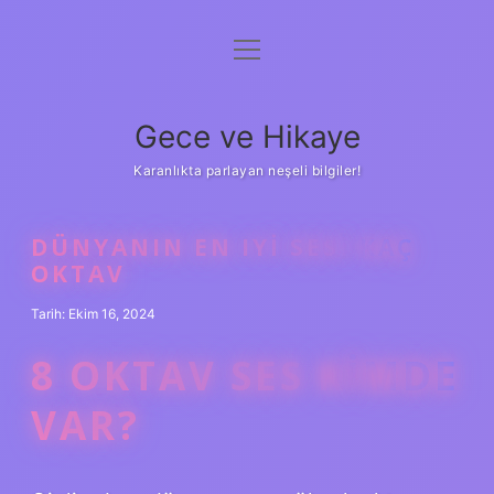
menüyü
Anasayfa
aç
Gizlilik Politikası
Gece ve Hikaye
Yasal Uyarı
Karanlıkta parlayan neşeli bilgiler!
Hakkımızda
DÜNYANIN EN IYI SESI KAÇ
OKTAV
Tarih: Ekim 16, 2024
8 OKTAV SES KIMDE
VAR?