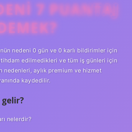
DENI 7 PUANTAJ
 DEMEK?
nün nedeni 0 gün ve 0 karlı bildirimler için
stihdam edilmedikleri ve tüm iş günleri için
in nedenleri, aylık premium ve hizmet
nında kaydedilir.
gelir?
rı nelerdir?