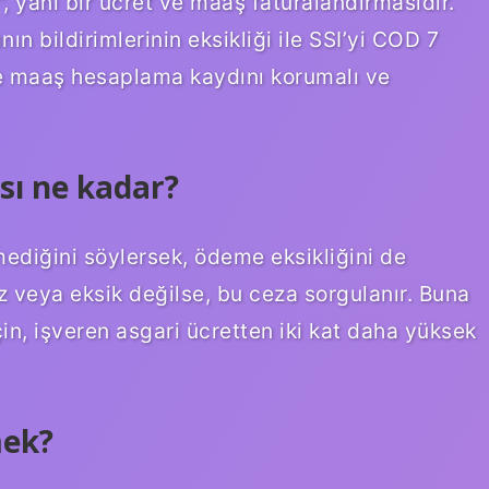
, yani bir ücret ve maaş faturalandırmasıdır.
ın bildirimlerinin eksikliği ile SSI’yi COD 7
t ve maaş hesaplama kaydını korumalı ve
sı ne kadar?
mediğini söylersek, ödeme eksikliğini de
 veya eksik değilse, bu ceza sorgulanır. Buna
çin, işveren asgari ücretten iki kat daha yüksek
mek?