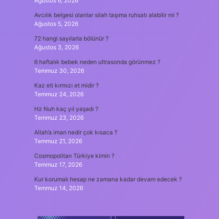
Ağustos 6, 2026
Avcılık belgesi olanlar silah taşıma ruhsatı alabilir mi ?
Ağustos 5, 2026
72 hangi sayılarla bölünür ?
Ağustos 3, 2026
6 haftalık bebek neden ultrasonda görünmez ?
Temmuz 30, 2026
Kaz eti kırmızı et midir ?
Temmuz 24, 2026
Hz Nuh kaç yıl yaşadı ?
Temmuz 23, 2026
Allah’a iman nedir çok kısaca ?
Temmuz 21, 2026
Cosmopolitan Türkiye kimin ?
Temmuz 17, 2026
Kur korumalı hesap ne zamana kadar devam edecek ?
Temmuz 14, 2026