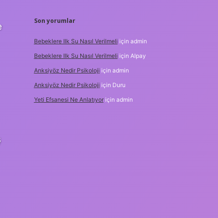
Son yorumlar
e
Bebeklere Ilk Su Nasıl Verilmeli
için
admin
Bebeklere Ilk Su Nasıl Verilmeli
için
Alpay
Anksiyöz Nedir Psikoloji
için
admin
Anksiyöz Nedir Psikoloji
için
Duru
Yeti Efsanesi Ne Anlatıyor
için
admin
ş