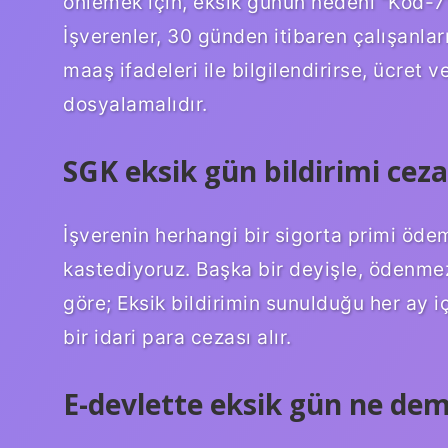
önlemek için, eksik günün nedeni “Kod-7”
İşverenler, 30 günden itibaren çalışanların
maaş ifadeleri ile bilgilendirirse, ücre
dosyalamalıdır.
SGK eksik gün bildirimi ceza
İşverenin herhangi bir sigorta primi öde
kastediyoruz. Başka bir deyişle, ödenmez
göre; Eksik bildirimin sunulduğu her ay i
bir idari para cezası alır.
E-devlette eksik gün ne de