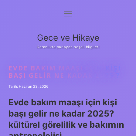
menüyü
Anasayfa
aç
Gizlilik Politikası
Gece ve Hikaye
Yasal Uyarı
Karanlıkta parlayan neşeli bilgiler!
Hakkımızda
EVDE BAKIM MAAŞI IÇIN KIŞI
BAŞI GELIR NE KADAR 2025 ?
Tarih: Haziran 23, 2026
Evde bakım maaşı için kişi
başı gelir ne kadar 2025?
ve bakımın
kültürel görelilik
antropolojisi