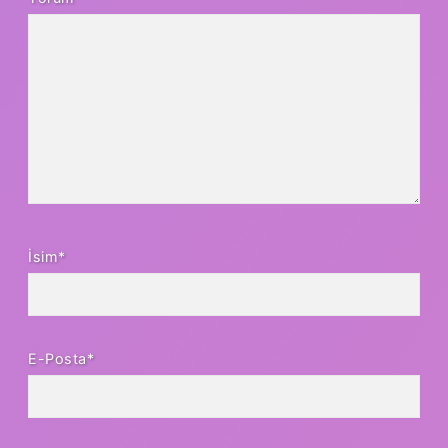
İsim*
E-Posta*