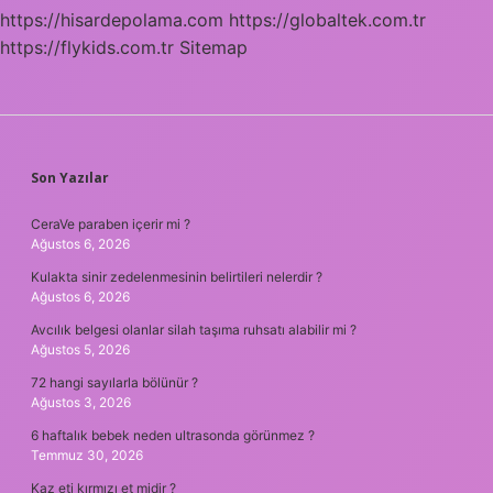
https://hisardepolama.com
https://globaltek.com.tr
https://flykids.com.tr
Sitemap
SIDEBAR
Son Yazılar
CeraVe paraben içerir mi ?
Ağustos 6, 2026
Kulakta sinir zedelenmesinin belirtileri nelerdir ?
Ağustos 6, 2026
Avcılık belgesi olanlar silah taşıma ruhsatı alabilir mi ?
Ağustos 5, 2026
72 hangi sayılarla bölünür ?
Ağustos 3, 2026
6 haftalık bebek neden ultrasonda görünmez ?
Temmuz 30, 2026
Kaz eti kırmızı et midir ?