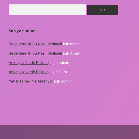
Arama
Son yorumlar
Bebeklere Ilk Su Nasıl Verilmeli
için
admin
Bebeklere Ilk Su Nasıl Verilmeli
için
Alpay
Anksiyöz Nedir Psikoloji
için
admin
Anksiyöz Nedir Psikoloji
için
Duru
Yeti Efsanesi Ne Anlatıyor
için
admin
betexper.xyz/