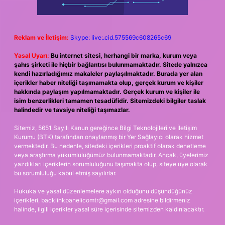
Reklam ve İletişim:
Skype: live:.cid.575569c608265c69
Yasal Uyarı:
Bu internet sitesi, herhangi bir marka, kurum veya
şahıs şirketi ile hiçbir bağlantısı bulunmamaktadır. Sitede yalnızca
kendi hazırladığımız makaleler paylaşılmaktadır. Burada yer alan
içerikler haber niteliği taşımamakta olup, gerçek kurum ve kişiler
hakkında paylaşım yapılmamaktadır. Gerçek kurum ve kişiler ile
isim benzerlikleri tamamen tesadüfidir. Sitemizdeki bilgiler taslak
halindedir ve tavsiye niteliği taşımazlar.
Sitemiz, 5651 Sayılı Kanun gereğince Bilgi Teknolojileri ve İletişim
Kurumu (BTK) tarafından onaylanmış bir Yer Sağlayıcı olarak hizmet
vermektedir. Bu nedenle, sitedeki içerikleri proaktif olarak denetleme
veya araştırma yükümlülüğümüz bulunmamaktadır. Ancak, üyelerimiz
yazdıkları içeriklerin sorumluluğunu taşımakta olup, siteye üye olarak
bu sorumluluğu kabul etmiş sayılırlar.
Hukuka ve yasal düzenlemelere aykırı olduğunu düşündüğünüz
içerikleri,
backlinkpanelicomtr@gmail.com
adresine bildirmeniz
halinde, ilgili içerikler yasal süre içerisinde sitemizden kaldırılacaktır.