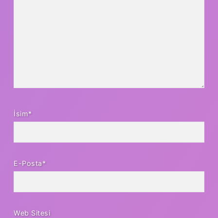
İsim*
E-Posta*
Web Sitesi