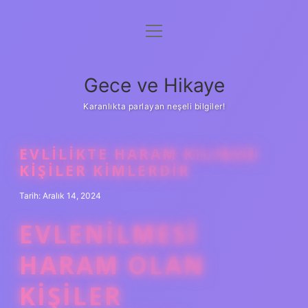
menüyü
Anasayfa
aç
Gizlilik Politikası
Gece ve Hikaye
Yasal Uyarı
Karanlıkta parlayan neşeli bilgiler!
Hakkımızda
EVLILIKTE HARAM KILINAN
KIŞILER KIMLERDIR
Tarih: Aralık 14, 2024
EVLENILMESI
HARAM OLAN
KIŞILER