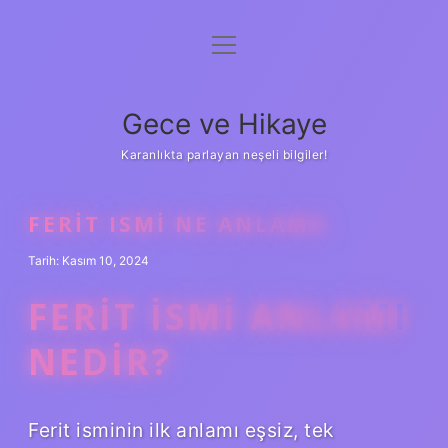
menüyü
Anasayfa
aç
Gizlilik Politikası
Gece ve Hikaye
Yasal Uyarı
Karanlıkta parlayan neşeli bilgiler!
Hakkımızda
FERIT ISMI NE ANLAMA
Tarih: Kasım 10, 2024
FERIT ISMI ANLAMI
NEDIR?
Ferit isminin ilk anlamı eşsiz, tek