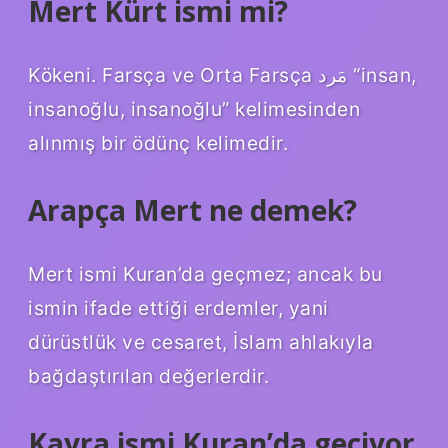
Mert Kürt ismi mi?
Kökeni. Farsça ve Orta Farsça مَرد‎ “insan,
insanoğlu, insanoğlu” kelimesinden
alınmış bir ödünç kelimedir.
Arapça Mert ne demek?
Mert ismi Kuran’da geçmez; ancak bu
ismin ifade ettiği erdemler, yani
dürüstlük ve cesaret, İslam ahlakıyla
bağdaştırılan değerlerdir.
Kayra ismi Kuran’da geçiyor