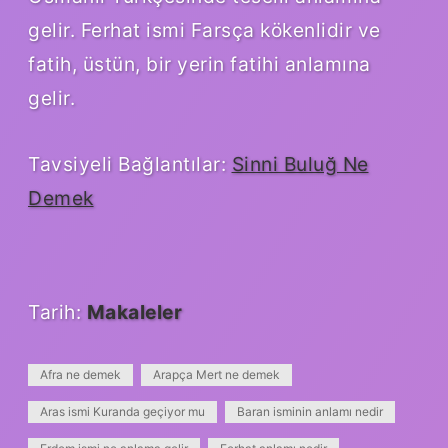
gelir. Ferhat ismi Farsça kökenlidir ve
fatih, üstün, bir yerin fatihi anlamına
gelir.
Tavsiyeli Bağlantılar:
Sinni Buluğ Ne
Demek
Tarih:
Makaleler
Afra ne demek
Arapça Mert ne demek
Aras ismi Kuranda geçiyor mu
Baran isminin anlamı nedir