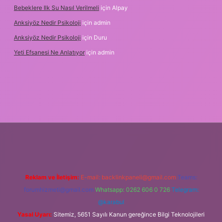
Bebeklere Ilk Su Nasıl Verilmeli
için
Alpay
Anksiyöz Nedir Psikoloji
için
admin
Anksiyöz Nedir Psikoloji
için
Duru
Yeti Efsanesi Ne Anlatıyor
için
admin
etexper.xyz/
Reklam ve İletişim:
E-mail:
backlinkpaneli@gmail.com
Teams:
forumhizmeti@gmail.com
Whatsapp: 0262 606 0 726
Telegram:
@karabul
Yasal Uyarı:
Sitemiz, 5651 Sayılı Kanun gereğince Bilgi Teknolojileri