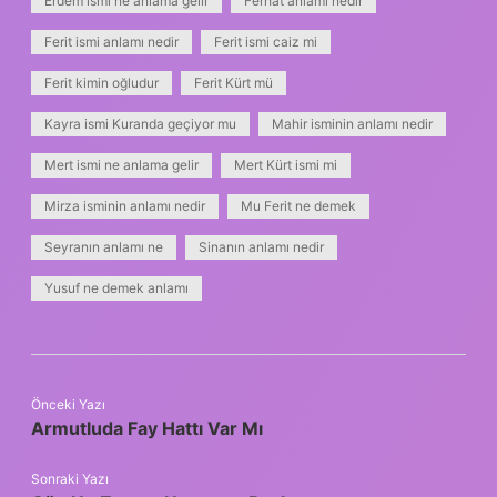
Erdem ismi ne anlama gelir
Ferhat anlamı nedir
Ferit ismi anlamı nedir
Ferit ismi caiz mi
Ferit kimin oğludur
Ferit Kürt mü
Kayra ismi Kuranda geçiyor mu
Mahir isminin anlamı nedir
Mert ismi ne anlama gelir
Mert Kürt ismi mi
Mirza isminin anlamı nedir
Mu Ferit ne demek
Seyranın anlamı ne
Sinanın anlamı nedir
Yusuf ne demek anlamı
Önceki Yazı
Armutluda Fay Hattı Var Mı
Sonraki Yazı