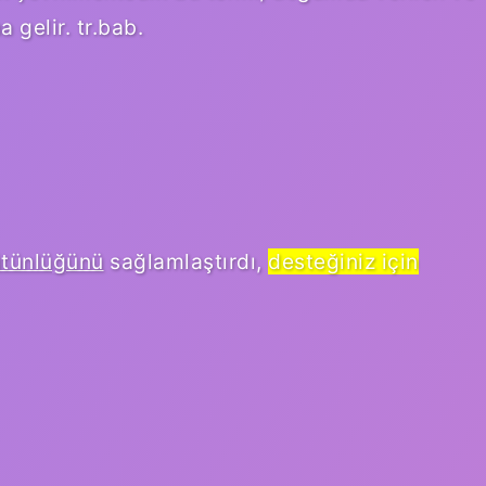
 gelir. tr.bab.
ütünlüğünü
sağlamlaştırdı,
desteğiniz için