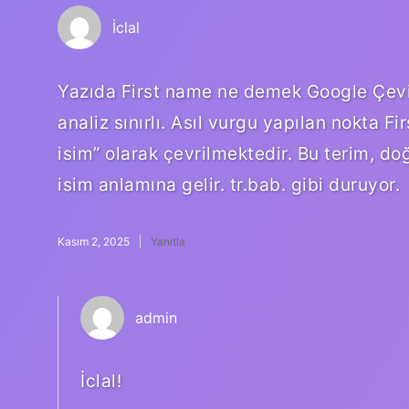
İclal
Yazıda First name ne demek Google Çevir
analiz sınırlı. Asıl vurgu yapılan nokta Fi
isim” olarak çevrilmektedir. Bu terim, d
isim anlamına gelir. tr.bab. gibi duruyor.
Kasım 2, 2025
Yanıtla
admin
İclal!