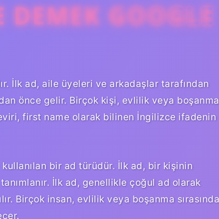
E DEMEK GOOGLE
ır. İlk ad, aile üyeleri ve arkadaşlar tarafından
ından önce gelir. Birçok kişi, evlilik veya boşanm
eviri, first name olarak bilinen İngilizce ifadenin
ullanılan bir ad türüdür. İlk ad, bir kişinin
anımlanır. İlk ad, genellikle çoğul ad olarak
nılır. Birçok insan, evlilik veya boşanma sırasınd
eçer.