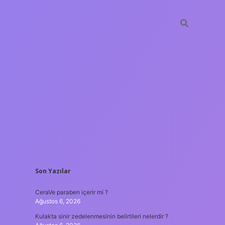
SIDEBAR
Son Yazılar
tulipbet
https://www.be
CeraVe paraben içerir mi ?
Ağustos 6, 2026
Kulakta sinir zedelenmesinin belirtileri nelerdir ?