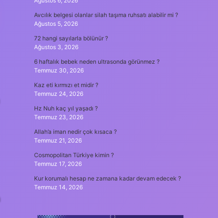
Ağustos 6, 2026
Avcılık belgesi olanlar silah taşıma ruhsatı alabilir mi ?
Ağustos 5, 2026
72 hangi sayılarla bölünür ?
Ağustos 3, 2026
6 haftalık bebek neden ultrasonda görünmez ?
Temmuz 30, 2026
Kaz eti kırmızı et midir ?
Temmuz 24, 2026
a
Hz Nuh kaç yıl yaşadı ?
Temmuz 23, 2026
Allah’a iman nedir çok kısaca ?
Temmuz 21, 2026
Cosmopolitan Türkiye kimin ?
Temmuz 17, 2026
Kur korumalı hesap ne zamana kadar devam edecek ?
Temmuz 14, 2026
a