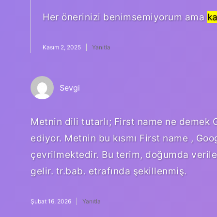
Her önerinizi benimsemiyorum ama
ka
Kasım 2, 2025
Yanıtla
Sevgi
Metnin dili tutarlı; First name ne demek Go
ediyor. Metnin bu kısmı First name , Googl
çevrilmektedir. Bu terim, doğumda veril
gelir. tr.bab. etrafında şekillenmiş.
Şubat 16, 2026
Yanıtla