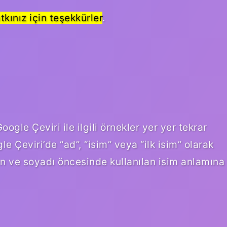
tkınız için teşekkürler
.
ogle Çeviri ile ilgili örnekler yer yer tekrar
e Çeviri’de “ad”, “isim” veya “ilk isim” olarak
en ve soyadı öncesinde kullanılan isim anlamına