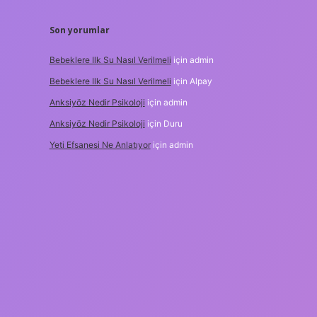
Son yorumlar
Bebeklere Ilk Su Nasıl Verilmeli
için
admin
Bebeklere Ilk Su Nasıl Verilmeli
için
Alpay
Anksiyöz Nedir Psikoloji
için
admin
Anksiyöz Nedir Psikoloji
için
Duru
Yeti Efsanesi Ne Anlatıyor
için
admin