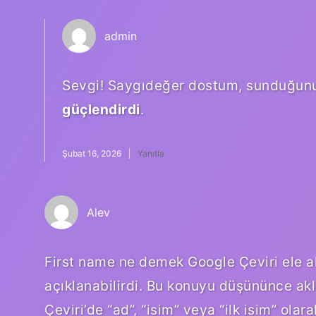
admin
Sevgi! Saygıdeğer dostum, sunduğunu
güçlendirdi
.
Şubat 16, 2026
Yanıtla
Alev
First name ne demek Google Çeviri ele alı
açıklanabilirdi. Bu konuyu düşününce akl
Çeviri’de “ad”, “isim” veya “ilk isim” ola