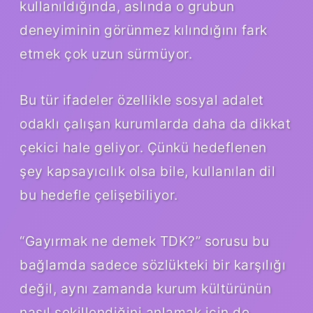
kullanıldığında, aslında o grubun
deneyiminin görünmez kılındığını fark
etmek çok uzun sürmüyor.
Bu tür ifadeler özellikle sosyal adalet
odaklı çalışan kurumlarda daha da dikkat
çekici hale geliyor. Çünkü hedeflenen
şey kapsayıcılık olsa bile, kullanılan dil
bu hedefle çelişebiliyor.
“Gayırmak ne demek TDK?” sorusu bu
bağlamda sadece sözlükteki bir karşılığı
değil, aynı zamanda kurum kültürünün
nasıl şekillendiğini anlamak için de