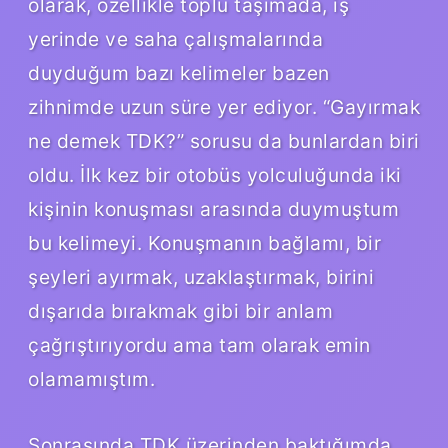
olarak, özellikle toplu taşımada, iş
yerinde ve saha çalışmalarında
duyduğum bazı kelimeler bazen
zihnimde uzun süre yer ediyor. “Gayırmak
ne demek TDK?” sorusu da bunlardan biri
oldu. İlk kez bir otobüs yolculuğunda iki
kişinin konuşması arasında duymuştum
bu kelimeyi. Konuşmanın bağlamı, bir
şeyleri ayırmak, uzaklaştırmak, birini
dışarıda bırakmak gibi bir anlam
çağrıştırıyordu ama tam olarak emin
olamamıştım.
Sonrasında TDK üzerinden baktığımda