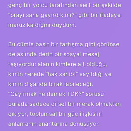
genç bir yolcu tarafından sert bir şekilde
“orayı sana gayırdık mı?” gibi bir ifadeye
maruz kaldığını duydum.
Bu cümle basit bir tartışma gibi görünse
de aslında derin bir sosyal mesaj
taşıyordu: alanın kimlere ait olduğu,
kimin nerede “hak sahibi” sayıldığı ve
kimin dışarıda bırakılabileceği.
“Gayırmak ne demek TDK?” sorusu
burada sadece dilsel bir merak olmaktan
çıkıyor, toplumsal bir güç ilişkisini
anlamanın anahtarına dönüşüyor.