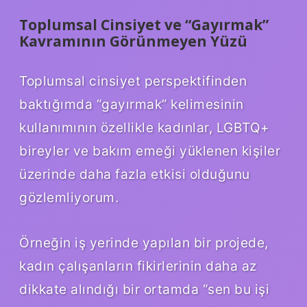
Toplumsal Cinsiyet ve “Gayırmak”
Kavramının Görünmeyen Yüzü
Toplumsal cinsiyet perspektifinden
baktığımda “gayırmak” kelimesinin
kullanımının özellikle kadınlar, LGBTQ+
bireyler ve bakım emeği yüklenen kişiler
üzerinde daha fazla etkisi olduğunu
gözlemliyorum.
Örneğin iş yerinde yapılan bir projede,
kadın çalışanların fikirlerinin daha az
dikkate alındığı bir ortamda “sen bu işi