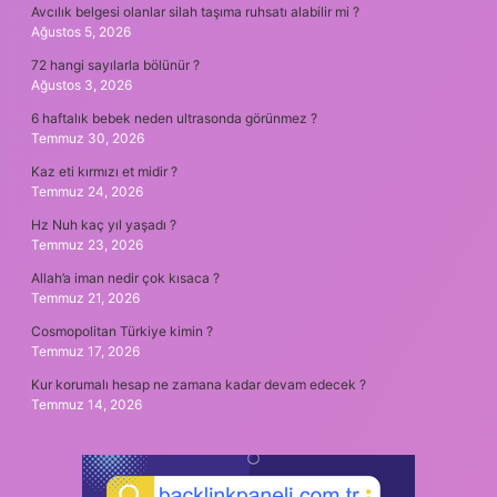
Avcılık belgesi olanlar silah taşıma ruhsatı alabilir mi ?
Ağustos 5, 2026
72 hangi sayılarla bölünür ?
Ağustos 3, 2026
6 haftalık bebek neden ultrasonda görünmez ?
Temmuz 30, 2026
Kaz eti kırmızı et midir ?
Temmuz 24, 2026
Hz Nuh kaç yıl yaşadı ?
Temmuz 23, 2026
Allah’a iman nedir çok kısaca ?
Temmuz 21, 2026
Cosmopolitan Türkiye kimin ?
Temmuz 17, 2026
Kur korumalı hesap ne zamana kadar devam edecek ?
Temmuz 14, 2026