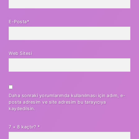
E-Posta*
Web Sitesi
Daha sonraki yorumlarımda kullanılması için adım, e-
posta adresim ve site adresim bu tarayıcıya
kaydedilsin.
7 + 8 kaçtır?
*