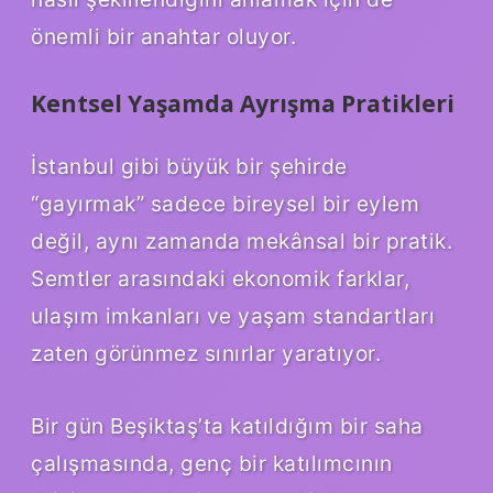
önemli bir anahtar oluyor.
Kentsel Yaşamda Ayrışma Pratikleri
İstanbul gibi büyük bir şehirde
“gayırmak” sadece bireysel bir eylem
değil, aynı zamanda mekânsal bir pratik.
Semtler arasındaki ekonomik farklar,
ulaşım imkanları ve yaşam standartları
zaten görünmez sınırlar yaratıyor.
Bir gün Beşiktaş’ta katıldığım bir saha
çalışmasında, genç bir katılımcının