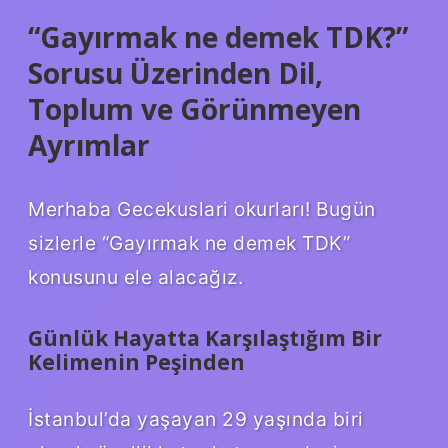
“Gayırmak ne demek TDK?”
Sorusu Üzerinden Dil,
Toplum ve Görünmeyen
Ayrımlar
Merhaba Gecekuslari okurları! Bugün
sizlerle “Gayırmak ne demek TDK”
konusunu ele alacağız.
Günlük Hayatta Karşılaştığım Bir
Kelimenin Peşinden
İstanbul’da yaşayan 29 yaşında biri