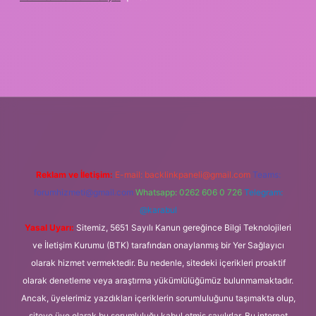
.xyz/
Reklam ve İletişim:
E-mail:
backlinkpaneli@gmail.com
Teams:
forumhizmeti@gmail.com
Whatsapp: 0262 606 0 726
Telegram:
@karabul
Yasal Uyarı:
Sitemiz, 5651 Sayılı Kanun gereğince Bilgi Teknolojileri
ve İletişim Kurumu (BTK) tarafından onaylanmış bir Yer Sağlayıcı
olarak hizmet vermektedir. Bu nedenle, sitedeki içerikleri proaktif
olarak denetleme veya araştırma yükümlülüğümüz bulunmamaktadır.
Ancak, üyelerimiz yazdıkları içeriklerin sorumluluğunu taşımakta olup,
siteye üye olarak bu sorumluluğu kabul etmiş sayılırlar. Bu internet