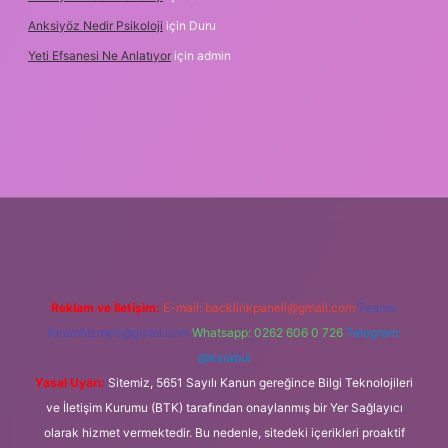
Anksiyöz Nedir Psikoloji
için
Duru
Yeti Efsanesi Ne Anlatıyor
için
admin
/www.betexper.xyz/
Reklam ve İletişim:
E-mail:
backlinkpaneli@gmail.com
Teams:
forumhizmeti@gmail.com
Whatsapp: 0262 606 0 726
Telegram:
@karabul
Yasal Uyarı:
Sitemiz, 5651 Sayılı Kanun gereğince Bilgi Teknolojileri
ve İletişim Kurumu (BTK) tarafından onaylanmış bir Yer Sağlayıcı
olarak hizmet vermektedir. Bu nedenle, sitedeki içerikleri proaktif