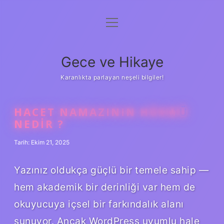
menüyü
Anasayfa
aç
Gizlilik Politikası
Gece ve Hikaye
Yasal Uyarı
Karanlıkta parlayan neşeli bilgiler!
Hakkımızda
HACET NAMAZININ HÜKMÜ
NEDIR ?
Tarih: Ekim 21, 2025
Yazınız oldukça güçlü bir temele sahip —
hem akademik bir derinliği var hem de
okuyucuya içsel bir farkındalık alanı
sunuyor. Ancak WordPress uyumlu hale