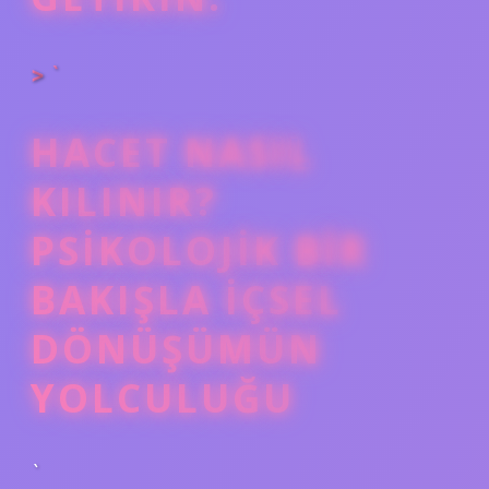
> `
HACET NASIL
KILINIR?
PSIKOLOJIK BIR
BAKIŞLA İÇSEL
DÖNÜŞÜMÜN
YOLCULUĞU
`