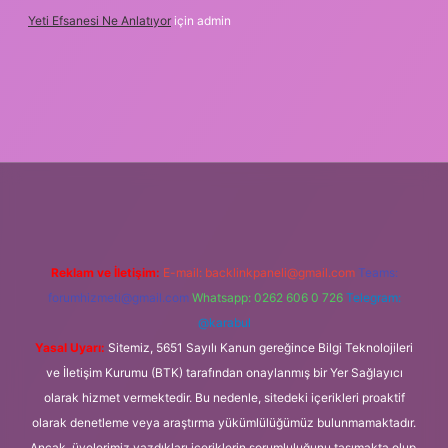
Yeti Efsanesi Ne Anlatıyor
için
admin
xper.xyz/
Reklam ve İletişim:
E-mail:
backlinkpaneli@gmail.com
Teams:
forumhizmeti@gmail.com
Whatsapp: 0262 606 0 726
Telegram:
@karabul
Yasal Uyarı:
Sitemiz, 5651 Sayılı Kanun gereğince Bilgi Teknolojileri
ve İletişim Kurumu (BTK) tarafından onaylanmış bir Yer Sağlayıcı
olarak hizmet vermektedir. Bu nedenle, sitedeki içerikleri proaktif
olarak denetleme veya araştırma yükümlülüğümüz bulunmamaktadır.
Ancak, üyelerimiz yazdıkları içeriklerin sorumluluğunu taşımakta olup,