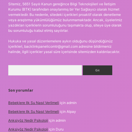
Sitemiz, 5651 Sayılı Kanun gereğince Bilgi Teknolojileri ve İletişim
Kurumu (BTK) tarafından onaylanmış bir Yer Sağlayıcı olarak hizmet
vermektedir. Bu nedenle, sitedeki içerikleri proaktif olarak denetleme
veya araştırma yükümlülüğümüz bulunmamaktadır. Ancak, üyelerimiz
yazdıkları içeriklerin sorumluluğunu taşımakta olup, siteye üye olarak
bu sorumluluğu kabul etmiş sayılırlar.
Hukuka ve yasal düzenlemelere aykırı olduğunu düşündüğünüz
içerikleri,
backlinkpanelicomtr@gmail.com
adresine bildirmeniz
halinde, ilgili içerikler yasal süre içerisinde sitemizden kaldırılacaktır.
Arama
Son yorumlar
Bebeklere Ilk Su Nasıl Verilmeli
için
admin
Bebeklere Ilk Su Nasıl Verilmeli
için
Alpay
Anksiyöz Nedir Psikoloji
için
admin
Anksiyöz Nedir Psikoloji
için
Duru