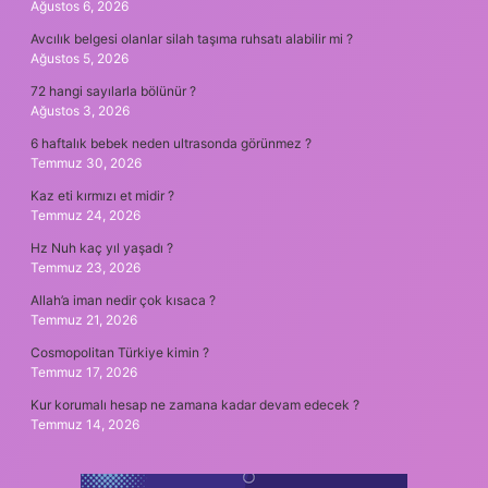
Ağustos 6, 2026
Avcılık belgesi olanlar silah taşıma ruhsatı alabilir mi ?
Ağustos 5, 2026
72 hangi sayılarla bölünür ?
Ağustos 3, 2026
6 haftalık bebek neden ultrasonda görünmez ?
Temmuz 30, 2026
Kaz eti kırmızı et midir ?
Temmuz 24, 2026
Hz Nuh kaç yıl yaşadı ?
Temmuz 23, 2026
Allah’a iman nedir çok kısaca ?
Temmuz 21, 2026
Cosmopolitan Türkiye kimin ?
Temmuz 17, 2026
Kur korumalı hesap ne zamana kadar devam edecek ?
Temmuz 14, 2026