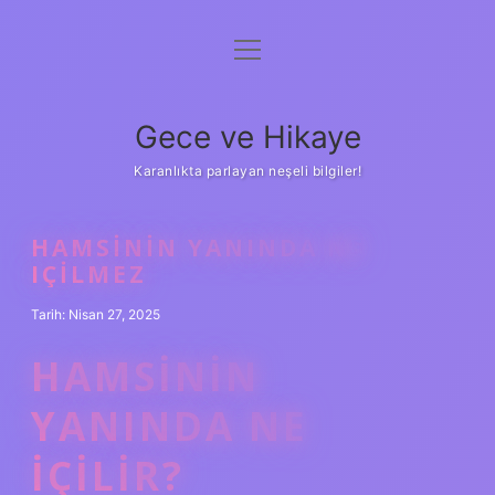
menüyü
Anasayfa
aç
Gizlilik Politikası
Gece ve Hikaye
Yasal Uyarı
Karanlıkta parlayan neşeli bilgiler!
Hakkımızda
HAMSININ YANINDA NE
IÇILMEZ
Tarih: Nisan 27, 2025
HAMSININ
YANINDA NE
IÇILIR?