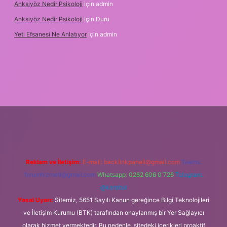
Anksiyöz Nedir Psikoloji
için
admin
Anksiyöz Nedir Psikoloji
için
Duru
Yeti Efsanesi Ne Anlatıyor
için
admin
per.xyz/
Reklam ve İletişim:
E-mail:
backlinkpaneli@gmail.com
Teams:
forumhizmeti@gmail.com
Whatsapp: 0262 606 0 726
Telegram:
@karabul
Yasal Uyarı:
Sitemiz, 5651 Sayılı Kanun gereğince Bilgi Teknolojileri
ve İletişim Kurumu (BTK) tarafından onaylanmış bir Yer Sağlayıcı
olarak hizmet vermektedir. Bu nedenle, sitedeki içerikleri proaktif