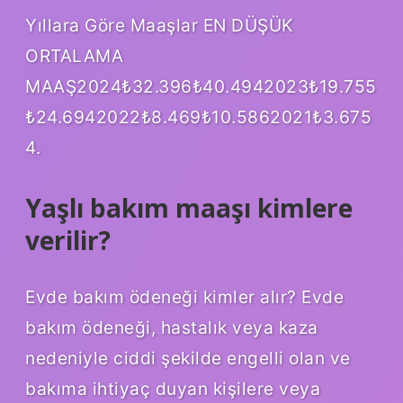
Yıllara Göre Maaşlar EN DÜŞÜK
ORTALAMA
MAAŞ2024₺32.396₺40.4942023₺19.755
₺24.6942022₺8.469₺10.5862021₺3.675
4.
Yaşlı bakım maaşı kimlere
verilir?
Evde bakım ödeneği kimler alır? Evde
bakım ödeneği, hastalık veya kaza
nedeniyle ciddi şekilde engelli olan ve
bakıma ihtiyaç duyan kişilere veya