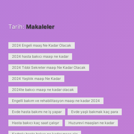
Tarih:
Makaleler
2024 Engeli maaş Ne Kadar Olacak
2024 hasta bakıcı maaşı ne kadar
2024 Tıbbi Sekreter maaşı Ne Kadar Olacak
2024 Yaşlılık maaşı Ne Kadar
2024te bakıcı maaşı ne kadar olacak
Engelli bakım ve rehabilitasyon maaşı ne kadar 2024
Evde hasta bakımı ne iş yapar
Evde yaşlı bakmak kaç para
Hasta bakıcı kaç saat çalışır
Huzurevi maaşları ne kadar
Kadrolu hasta bakıcı ne kadar maaş alır