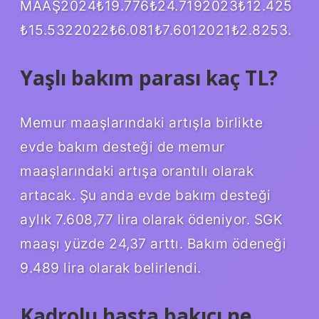
MAAŞ2024₺19.776₺24.7192023₺12.425
₺15.5322022₺6.081₺7.6012021₺2.8253.
Yaşlı bakım parası kaç TL?
Memur maaşlarındaki artışla birlikte
evde bakım desteği de memur
maaşlarındaki artışa orantılı olarak
artacak. Şu anda evde bakım desteği
aylık 7.608,77 lira olarak ödeniyor. SGK
maaşı yüzde 24,37 arttı. Bakım ödeneği
9.489 lira olarak belirlendi.
Kadrolu hasta bakıcı ne