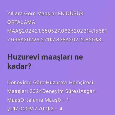
Yıllara Göre Maaşlar EN DÜŞÜK
ORTALAMA
MAAŞ202421.650₺27.062₺202314.156₺1
7.695₺20226.271₺7.838₺20212.825₺3.
Huzurevi maaşları ne
kadar?
Deneyime Göre Huzurevi Hemşiresi
Maaşları 2024Deneyim SüresiAsgari
MaaşOrtalama Maaş0 – 1
yıl17.000₺17.700₺2 – 4