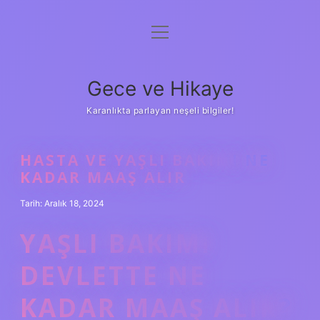
menüyü
Anasayfa
aç
Gizlilik Politikası
Gece ve Hikaye
Yasal Uyarı
Karanlıkta parlayan neşeli bilgiler!
Hakkımızda
HASTA VE YAŞLI BAKIMI NE
KADAR MAAŞ ALIR
Tarih: Aralık 18, 2024
YAŞLI BAKIMI
DEVLETTE NE
KADAR MAAŞ ALIR?