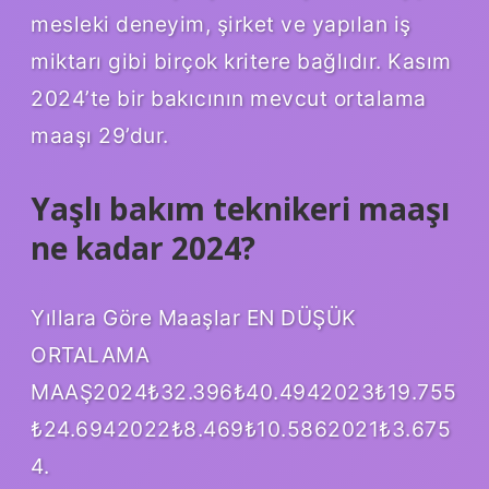
mesleki deneyim, şirket ve yapılan iş
miktarı gibi birçok kritere bağlıdır. Kasım
2024’te bir bakıcının mevcut ortalama
maaşı 29’dur.
Yaşlı bakım teknikeri maaşı
ne kadar 2024?
Yıllara Göre Maaşlar EN DÜŞÜK
ORTALAMA
MAAŞ2024₺32.396₺40.4942023₺19.755
₺24.6942022₺8.469₺10.5862021₺3.675
4.