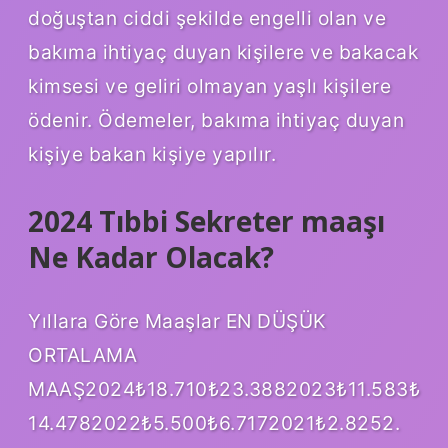
doğuştan ciddi şekilde engelli olan ve
bakıma ihtiyaç duyan kişilere ve bakacak
kimsesi ve geliri olmayan yaşlı kişilere
ödenir. Ödemeler, bakıma ihtiyaç duyan
kişiye bakan kişiye yapılır.
2024 Tıbbi Sekreter maaşı
Ne Kadar Olacak?
Yıllara Göre Maaşlar EN DÜŞÜK
ORTALAMA
MAAŞ2024₺18.710₺23.3882023₺11.583₺
14.4782022₺5.500₺6.7172021₺2.8252.