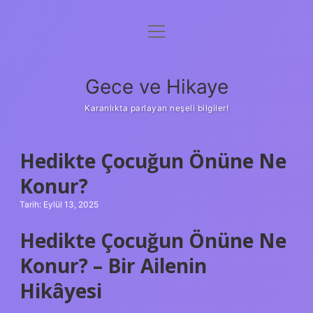
menüyü
Anasayfa
aç
Gizlilik Politikası
Gece ve Hikaye
Yasal Uyarı
Karanlıkta parlayan neşeli bilgiler!
Hakkımızda
Hedikte Çocuğun Önüne Ne
Konur?
Tarih: Eylül 13, 2025
Hedikte Çocuğun Önüne Ne
Konur? – Bir Ailenin
Hikâyesi