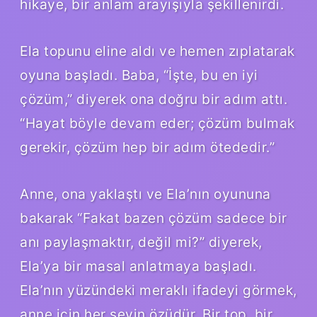
hikaye, bir anlam arayışıyla şekillenirdi.
Ela topunu eline aldı ve hemen zıplatarak
oyuna başladı. Baba, “İşte, bu en iyi
çözüm,” diyerek ona doğru bir adım attı.
“Hayat böyle devam eder; çözüm bulmak
gerekir, çözüm hep bir adım ötededir.”
Anne, ona yaklaştı ve Ela’nın oyununa
bakarak “Fakat bazen çözüm sadece bir
anı paylaşmaktır, değil mi?” diyerek,
Ela’ya bir masal anlatmaya başladı.
Ela’nın yüzündeki meraklı ifadeyi görmek,
anne için her şeyin özüdür. Bir top, bir