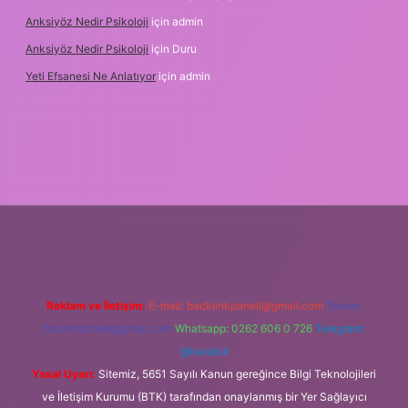
Anksiyöz Nedir Psikoloji
için
admin
Anksiyöz Nedir Psikoloji
için
Duru
Yeti Efsanesi Ne Anlatıyor
için
admin
://www.betexper.xyz/
Reklam ve İletişim:
E-mail:
backlinkpaneli@gmail.com
Teams:
forumhizmeti@gmail.com
Whatsapp: 0262 606 0 726
Telegram:
@karabul
Yasal Uyarı:
Sitemiz, 5651 Sayılı Kanun gereğince Bilgi Teknolojileri
ve İletişim Kurumu (BTK) tarafından onaylanmış bir Yer Sağlayıcı