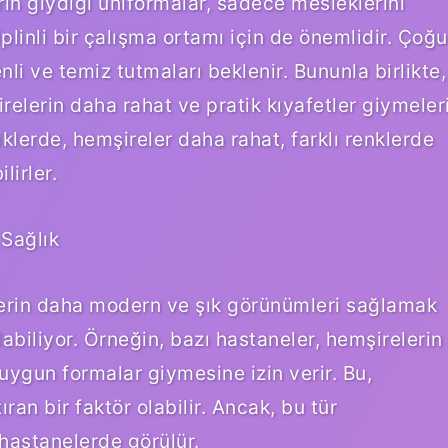
rin giydiği üniformalar, sadece mesleklerini
inli bir çalışma ortamı için de önemlidir. Çoğu
li ve temiz tutmaları beklenir. Bununla birlikte,
irelerin daha rahat ve pratik kıyafetler giymeler
klerde, hemşireler daha rahat, farklı renklerde
lirler.
 Sağlık
lerin daha modern ve şık görünümleri sağlamak
labiliyor. Örneğin, bazı hastaneler, hemşirelerin
uygun formalar giymesine izin verir. Bu,
an bir faktör olabilir. Ancak, bu tür
hastanelerde görülür.