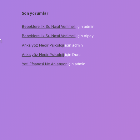
Son yorumlar
Bebeklere Ilk Su Nasıl Verilmeli
için
admin
Bebeklere Ilk Su Nasıl Verilmeli
için
Alpay
m
Anksiyöz Nedir Psikoloji
için
admin
Anksiyöz Nedir Psikoloji
için
Duru
Yeti Efsanesi Ne Anlatıyor
için
admin