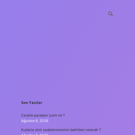
SIDEBAR
Son Yazılar
tulipbet
https://www.bet
CeraVe paraben içerir mi ?
Ağustos 6, 2026
Kulakta sinir zedelenmesinin belirtileri nelerdir ?