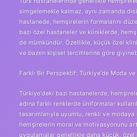
Türk hastanelerinde genellikle hemşirele
simgelemekle kalmaz, aynı zamanda disipl
hastanede, hemşirelerin formalarını düzen
bazı özel hastaneler ve kliniklerde, hemş
de mümkündür. Özellikle, küçük özel klini
ve bazen kişisel tercihlerine göre giyinebi
Farklı Bir Perspektif: Türkiye’de Moda ve
Türkiye’deki bazı hastanelerde, hemşire
adına farklı renklerde üniformalar kullanı
tasarımlarıyla uyumlu, renkli ve modaya 
hemşirelerin moral ve motivasyonunu artır
uygulamalar genellikle daha küçük, özel 