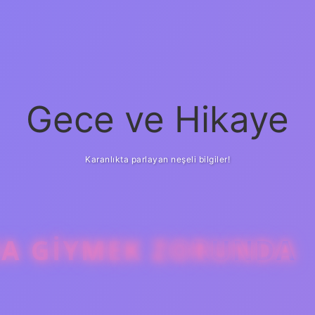
Gece ve Hikaye
Karanlıkta parlayan neşeli bilgiler!
MA GIYMEK ZORUNDA