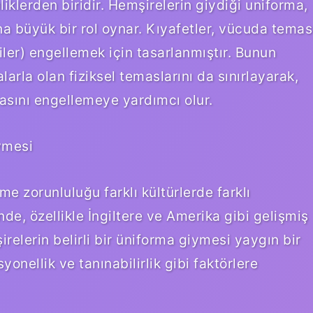
iklerden biridir. Hemşirelerin giydiği uniforma,
na büyük bir rol oynar. Kıyafetler, vücuda temas
iler) engellemek için tasarlanmıştır. Bunun
arla olan fiziksel temaslarını da sınırlayarak,
masını engellemeye yardımcı olur.
ymesi
e zorunluluğu farklı kültürlerde farklı
inde, özellikle İngiltere ve Amerika gibi gelişmiş
relerin belirli bir üniforma giymesi yaygın bir
onellik ve tanınabilirlik gibi faktörlere