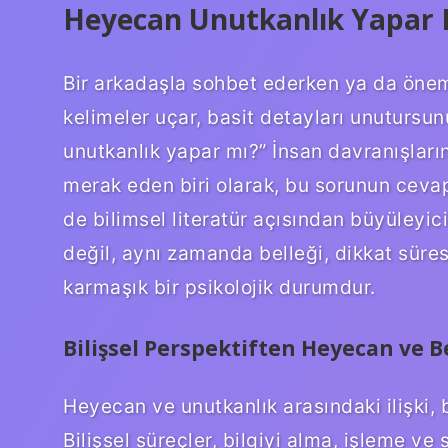
Heyecan Unutkanlık Yapar M
Bir arkadaşla sohbet ederken ya da önem
kelimeler uçar, basit detayları unuturs
unutkanlık yapar mı?” İnsan davranışların
merak eden biri olarak, bu sorunun ceva
de bilimsel literatür açısından büyüleyic
değil, aynı zamanda belleği, dikkat süre
karmaşık bir psikolojik durumdur.
Bilişsel Perspektiften Heyecan ve B
Heyecan ve unutkanlık arasındaki ilişki, b
Bilişsel süreçler, bilgiyi alma, işleme ve