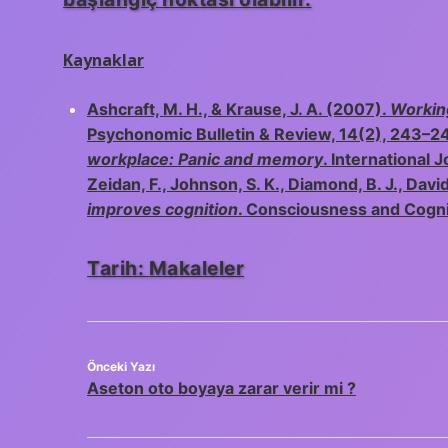
Kaynaklar
Ashcraft, M. H., & Krause, J. A. (2007).
Workin
Psychonomic Bulletin & Review, 14(2), 243–2
workplace: Panic and memory
. International 
Zeidan, F., Johnson, S. K., Diamond, B. J., Davi
improves cognition
. Consciousness and Cogni
Tarih:
Makaleler
Önceki Yazı
Aseton oto boyaya zarar verir mi ?