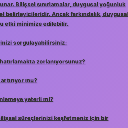
unar. Bilişsel sınırlamalar, duygusal yoğunluk
l belirleyicileridir. Ancak farkındalık,
duygusa
u etki minimize edilebilir.
nizi sorgulayabilirsiniz:
i hatırlamakta zorlanıyorsunuz?
 artırıyor mu?
önlemeye yeterli mi?
ilişsel süreçlerinizi keşfetmeniz için bir