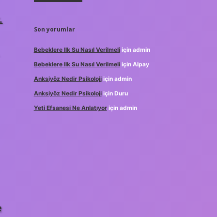
.
Son yorumlar
Bebeklere Ilk Su Nasıl Verilmeli
için
admin
Bebeklere Ilk Su Nasıl Verilmeli
için
Alpay
Anksiyöz Nedir Psikoloji
için
admin
Anksiyöz Nedir Psikoloji
için
Duru
Yeti Efsanesi Ne Anlatıyor
için
admin
e