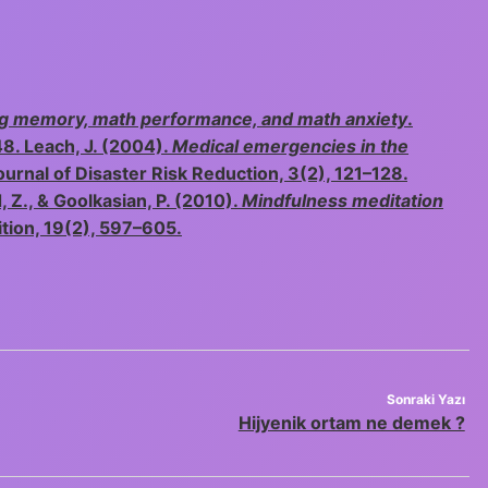
g memory, math performance, and math anxiety
.
48.
Leach, J. (2004).
Medical emergencies in the
Journal of Disaster Risk Reduction, 3(2), 121–128.
d, Z., & Goolkasian, P. (2010).
Mindfulness meditation
tion, 19(2), 597–605.
Sonraki Yazı
Hijyenik ortam ne demek ?