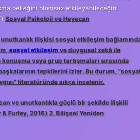
şma belleğini olumsuz etkileyebileceğini
7)
Sosyal Psikoloji ve Heyecan
 unutkanlık ilişkisi sosyal etkileşim bağlamınd
şim,
sosyal etkileşim
ve duygusal zekâ ile
e konuşma veya grup tartışmaları sırasında
aşkalarının tepkilerini izler. Bu durum, “sosya
ısı” literatüründe sıkça incelenir.
an ve unutkanlıkla güçlü bir şekilde ilişkili
 & Furley, 2016)
2. Bilişsel Yeniden