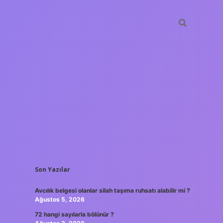
SIDEBAR
Son Yazılar
tulipbet
https
Avcılık belgesi olanlar silah taşıma ruhsatı alabilir mi ?
Ağustos 5, 2026
72 hangi sayılarla bölünür ?