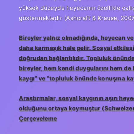
yüksek düzeyde heyecanın özellikle çalı
göstermektedir (Ashcraft & Krause, 200
Bireyler yalnız olmadığında, heyecan ve
daha karmaşık hale gelir. Sosyal etkile
doğrudan bağlantılıdır. Topluluk önünd
bireyler, hem kendi duygularını hem de b
kaygı” ve “topluluk önünde konuşma kayg
Araştırmalar, sosyal kaygının aşırı heyec
olduğunu ortaya koymuştur (Schweizer
Çerçeveleme