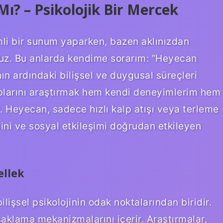
ı? – Psikolojik Bir Mercek
li bir sunum yaparken, bazen aklınızdan
unuz. Bu anlarda kendime sorarım: “Heyecan
ın ardındaki bilişsel ve duygusal süreçleri
plarını araştırmak hem kendi deneyimlerim hem
i. Heyecan, sadece hızlı kalp atışı veya terleme
sini ve sosyal etkileşimi doğrudan etkileyen
ellek
ilişsel psikolojinin odak noktalarından biridir.
 saklama mekanizmalarını içerir. Araştırmalar,