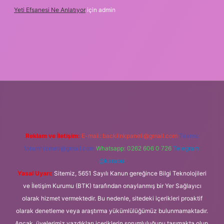
Yeti Efsanesi Ne Anlatıyor
için
admin
ttps://www.betexper.xyz/
Reklam ve İletişim:
E-mail:
backlinkpaneli@gmail.com
Teams:
forumhizmeti@gmail.com
Whatsapp: 0262 606 0 726
Telegram:
@karabul
Yasal Uyarı:
Sitemiz, 5651 Sayılı Kanun gereğince Bilgi Teknolojileri
ve İletişim Kurumu (BTK) tarafından onaylanmış bir Yer Sağlayıcı
olarak hizmet vermektedir. Bu nedenle, sitedeki içerikleri proaktif
olarak denetleme veya araştırma yükümlülüğümüz bulunmamaktadır.
Ancak, üyelerimiz yazdıkları içeriklerin sorumluluğunu taşımakta olup,