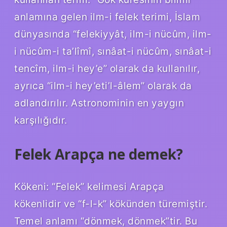
anlamına gelen ilm-i felek terimi, İslam
dünyasında “felekiyyât, ilm-i nücûm, ilm-
i nücûm-i ta’lîmî, sınâat-i nücûm, sınâat-i
tencîm, ilm-i hey’e” olarak da kullanılır,
ayrıca “ilm-i hey’eti’l-âlem” olarak da
adlandırılır. Astronominin en yaygın
karşılığıdır.
Felek Arapça ne demek?
Kökeni: “Felek” kelimesi Arapça
kökenlidir ve “f-l-k” kökünden türemiştir.
Temel anlamı “dönmek, dönmek”tir. Bu