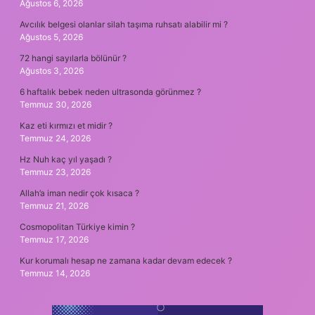
Ağustos 6, 2026
Avcılık belgesi olanlar silah taşıma ruhsatı alabilir mi ?
Ağustos 5, 2026
72 hangi sayılarla bölünür ?
Ağustos 3, 2026
6 haftalık bebek neden ultrasonda görünmez ?
Temmuz 30, 2026
Kaz eti kırmızı et midir ?
Temmuz 24, 2026
Hz Nuh kaç yıl yaşadı ?
Temmuz 23, 2026
Allah’a iman nedir çok kısaca ?
Temmuz 21, 2026
Cosmopolitan Türkiye kimin ?
Temmuz 17, 2026
Kur korumalı hesap ne zamana kadar devam edecek ?
Temmuz 14, 2026