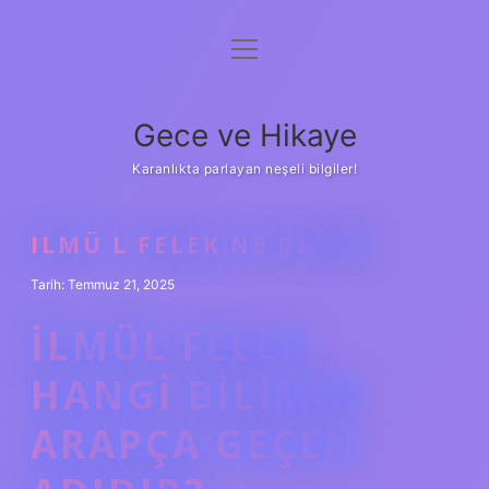
menüyü
Anasayfa
aç
Gizlilik Politikası
Gece ve Hikaye
Yasal Uyarı
Karanlıkta parlayan neşeli bilgiler!
Hakkımızda
ILMÜ L FELEK NE DEMEK
Tarih: Temmuz 21, 2025
İLMÜL FELEK
HANGI BILIMIN
ARAPÇA GEÇEN