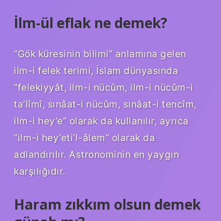
İlm-ül eflak ne demek?
“Gök küresinin bilimi” anlamına gelen
ilm-i felek terimi, İslam dünyasında
“felekiyyât, ilm-i nücûm, ilm-i nücûm-i
ta’lîmî, sınâat-i nücûm, sınâat-i tencîm,
ilm-i hey’e” olarak da kullanılır, ayrıca
“ilm-i hey’eti’l-âlem” olarak da
adlandırılır. Astronominin en yaygın
karşılığıdır.
Haram zıkkım olsun demek