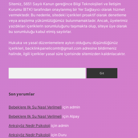
Sitemiz, 5651 Sayılı Kanun gereğince Bilgi Teknolojileri ve İletişim
Kurumu (BTK) tarafından onaylanmış bir Yer Sağlayıcı olarak hizmet
vermektedir. Bu nedenle, sitedeki içerikleri proaktif olarak denetleme
veya araştırma yükümlülüğümüz bulunmamaktadır. Ancak, üyelerimiz
yazdıkları içeriklerin sorumluluğunu taşımakta olup, siteye üye olarak
bu sorumluluğu kabul etmiş sayılırlar.
Hukuka ve yasal düzenlemelere aykırı olduğunu düşündüğünüz
içerikleri,
backlinkpanelicomtr@gmail.com
adresine bildirmeniz
halinde, ilgili içerikler yasal süre içerisinde sitemizden kaldırılacaktır.
Arama
Son yorumlar
Bebeklere Ilk Su Nasıl Verilmeli
için
admin
Bebeklere Ilk Su Nasıl Verilmeli
için
Alpay
Anksiyöz Nedir Psikoloji
için
admin
Anksiyöz Nedir Psikoloji
için
Duru