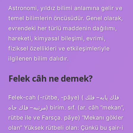
Astronomi, yıldız bilimi anlamına gelir ve
temel bilimlerin öncüsüdür. Genel olarak,
evrendeki her türlü maddenin dağılımı,
hareketi, kimyasal bileşimi, evrimi,
fiziksel özellikleri ve etkileşimleriyle
ilgilenen bilim dalıdır.
Felek câh ne demek?
Felek-cah (-rütbe, -pâye) ( ﻓﻠﻙ ﭘﺎﻳﻪ– ﻓﻠﻚ
ﻣﺮﺗﺒﻪ– ﻓﻠﻙ ﺟﺎﻩ) birim. sıf. (ar. cāh “mekan”,
rütbe ile ve Farsça. pāye) “Mekanı gökler
olan” Yüksek rütbeli olan: Çünkü bu şair-i