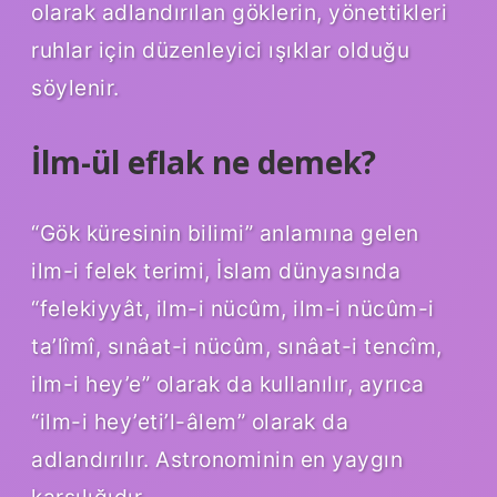
olarak adlandırılan göklerin, yönettikleri
ruhlar için düzenleyici ışıklar olduğu
söylenir.
İlm-ül eflak ne demek?
“Gök küresinin bilimi” anlamına gelen
ilm-i felek terimi, İslam dünyasında
“felekiyyât, ilm-i nücûm, ilm-i nücûm-i
ta’lîmî, sınâat-i nücûm, sınâat-i tencîm,
ilm-i hey’e” olarak da kullanılır, ayrıca
“ilm-i hey’eti’l-âlem” olarak da
adlandırılır. Astronominin en yaygın