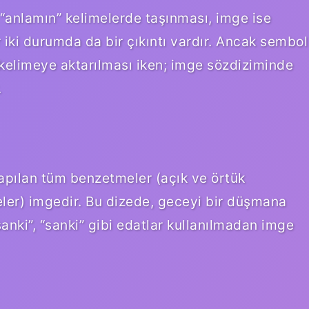
 “anlamın” kelimelerde taşınması, imge ise
 iki durumda da bir çıkıntı vardır. Ancak sembol
ir kelimeye aktarılması iken; imge sözdiziminde
.
yapılan tüm benzetmeler (açık ve örtük
eler) imgedir. Bu dizede, geceyi bir düşmana
“sanki”, “sanki” gibi edatlar kullanılmadan imge