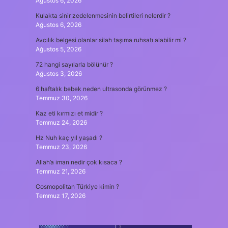
Ağustos 6, 2026
Kulakta sinir zedelenmesinin belirtileri nelerdir ?
Ağustos 6, 2026
Avcılık belgesi olanlar silah taşıma ruhsatı alabilir mi ?
Ağustos 5, 2026
72 hangi sayılarla bölünür ?
Ağustos 3, 2026
6 haftalık bebek neden ultrasonda görünmez ?
Temmuz 30, 2026
Kaz eti kırmızı et midir ?
Temmuz 24, 2026
Hz Nuh kaç yıl yaşadı ?
Temmuz 23, 2026
Allah’a iman nedir çok kısaca ?
Temmuz 21, 2026
Cosmopolitan Türkiye kimin ?
Temmuz 17, 2026