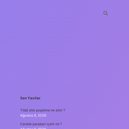
SIDEBAR
Son Yazılar
tulipbet
https://www.bet
Tıbbi atık poşetine ne atılır ?
Ağustos 9, 2026
CeraVe paraben içerir mi ?