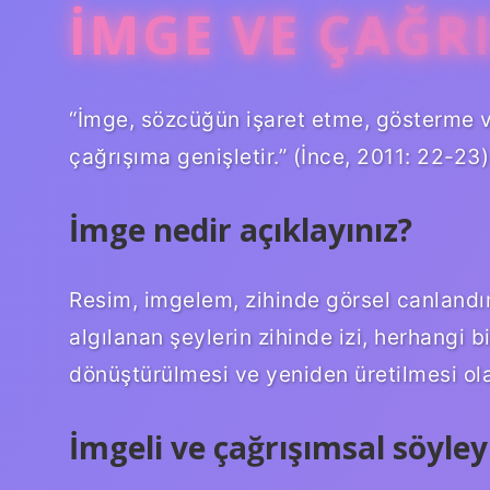
İMGE VE ÇAĞR
“İmge, sözcüğün işaret etme, gösterme v
çağrışıma genişletir.” (İnce, 2011: 22-23)
İmge nedir açıklayınız?
Resim, imgelem, zihinde görsel canlandı
algılanan şeylerin zihinde izi, herhangi b
dönüştürülmesi ve yeniden üretilmesi ol
İmgeli ve çağrışımsal söyley