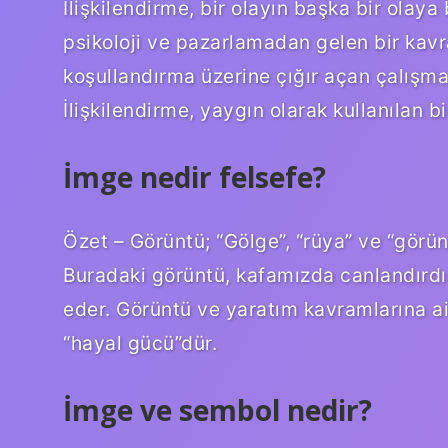
İlişkilendirme, bir olayın başka bir olay
psikoloji ve pazarlamadan gelen bir kavr
koşullandırma üzerine çığır açan çalışma
İlişkilendirme, yaygın olarak kullanılan b
İmge nedir felsefe?
Özet – Görüntü; “Gölge”, “rüya” ve “görünt
Buradaki görüntü, kafamızda canlandırdığ
eder. Görüntü ve yaratım kavramlarına ai
“hayal gücü”dür.
İmge ve sembol nedir?