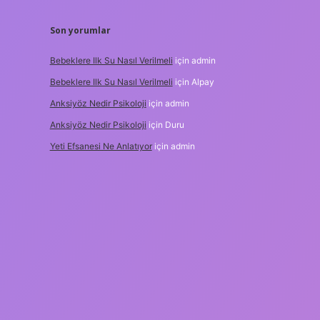
Son yorumlar
Bebeklere Ilk Su Nasıl Verilmeli
için
admin
Bebeklere Ilk Su Nasıl Verilmeli
için
Alpay
Anksiyöz Nedir Psikoloji
için
admin
Anksiyöz Nedir Psikoloji
için
Duru
Yeti Efsanesi Ne Anlatıyor
için
admin