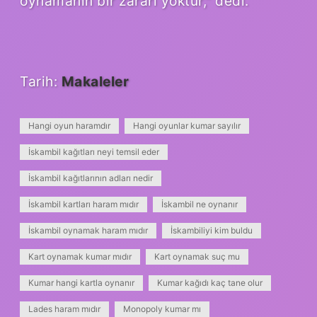
oynamanın bir zararı yoktur,” dedi.
Tarih:
Makaleler
Hangi oyun haramdır
Hangi oyunlar kumar sayılır
İskambil kağıtları neyi temsil eder
İskambil kağıtlarının adları nedir
İskambil kartları haram mıdır
İskambil ne oynanır
İskambil oynamak haram mıdır
İskambiliyi kim buldu
Kart oynamak kumar mıdır
Kart oynamak suç mu
Kumar hangi kartla oynanır
Kumar kağıdı kaç tane olur
Lades haram mıdır
Monopoly kumar mı