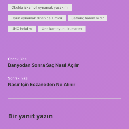
Okulda iskambil oynamak yasak mı
Oyun oynamak dinen caiz midir
Satranç haram mıdır
UNO helal mi
Uno kart oyunu kumar mı
Önceki Yazı
Banyodan Sonra Saç Nasıl Açılır
Sonraki Yazı
Nasır Için Eczaneden Ne Alınır
Bir yanıt yazın