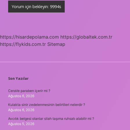
https://hisardepolama.com
https://globaltek.com.tr
https://flykids.com.tr
Sitemap
SIDEBAR
Son Yazılar
CeraVe paraben içerir mi ?
Ağustos 6, 2026
Kulakta sinir zedelenmesinin belirtileri nelerdir ?
Ağustos 6, 2026
Avcılık belgesi olanlar silah taşıma ruhsatı alabilir mi ?
Ağustos 5, 2026