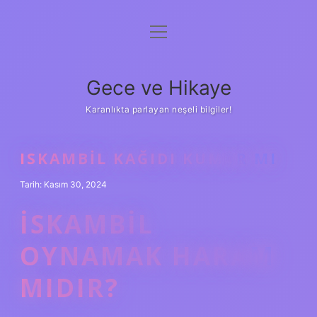
menüyü
Anasayfa
aç
Gizlilik Politikası
Gece ve Hikaye
Yasal Uyarı
Karanlıkta parlayan neşeli bilgiler!
Hakkımızda
ISKAMBIL KAĞIDI KUMAR MI
Tarih: Kasım 30, 2024
İSKAMBIL
OYNAMAK HARAM
MIDIR?