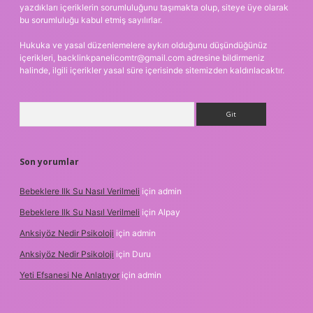
yazdıkları içeriklerin sorumluluğunu taşımakta olup, siteye üye olarak
bu sorumluluğu kabul etmiş sayılırlar.
Hukuka ve yasal düzenlemelere aykırı olduğunu düşündüğünüz
içerikleri,
backlinkpanelicomtr@gmail.com
adresine bildirmeniz
halinde, ilgili içerikler yasal süre içerisinde sitemizden kaldırılacaktır.
Arama
Son yorumlar
Bebeklere Ilk Su Nasıl Verilmeli
için
admin
Bebeklere Ilk Su Nasıl Verilmeli
için
Alpay
Anksiyöz Nedir Psikoloji
için
admin
Anksiyöz Nedir Psikoloji
için
Duru
Yeti Efsanesi Ne Anlatıyor
için
admin