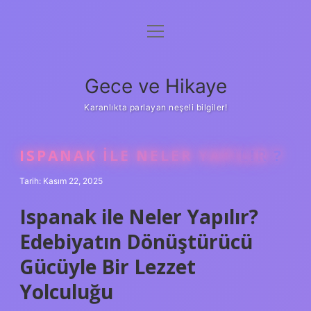
menüyü
Anasayfa
aç
Gizlilik Politikası
Gece ve Hikaye
Yasal Uyarı
Karanlıkta parlayan neşeli bilgiler!
Hakkımızda
ISPANAK ILE NELER YAPILIR ?
Tarih: Kasım 22, 2025
Ispanak ile Neler Yapılır?
Edebiyatın Dönüştürücü
Gücüyle Bir Lezzet
Yolculuğu