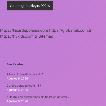
https://hisardepolama.com
https://globaltek.com.tr
https://flykids.com.tr
Sitemap
SIDEBAR
Son Yazılar
Tıbbi atık poşetine ne atılır ?
Ağustos 9, 2026
CeraVe paraben içerir mi ?
Ağustos 6, 2026
Kulakta sinir zedelenmesinin belirtileri nelerdir ?
Ağustos 6, 2026