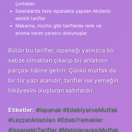
çorbaları
Salatalarda taze ıspanakla yapılan Akdeniz
esintili tarifler
Makarna, risotto gibi tariflerde renk ve
aroma veren yaratıcı dokunuşlar
Bütün bu tarifler, ıspanağı yalnızca bir
sebze olmaktan çıkarıp bir anlatının
parçası hâline getirir. Çünkü mutfak da
bir tür yazı alanıdır; tarifler ise yemeğin
hikâyesini oluşturan satırlardır.
Etiketler:
#Ispanak #EdebiyatveMutfak
#LezzetAnlatıları #EdebiYemekler
#IspanaklıTarifler #MetinlerarasıMutfak