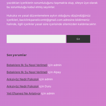
yazdıkları içeriklerin sorumluluğunu taşımakta olup, siteye üye olarak
bu sorumluluğu kabul etmiş sayılırlar.
Hukuka ve yasal düzenlemelere aykırı olduğunu düşündüğünüz
içerikleri,
backlinkpanelicomtr@gmail.com
adresine bildirmeniz
halinde, ilgili içerikler yasal süre içerisinde sitemizden kaldırılacaktır.
Arama
Son yorumlar
Bebeklere Ilk Su Nasıl Verilmeli
için
admin
Bebeklere Ilk Su Nasıl Verilmeli
için
Alpay
Anksiyöz Nedir Psikoloji
için
admin
Anksiyöz Nedir Psikoloji
için
Duru
Yeti Efsanesi Ne Anlatıyor
için
admin