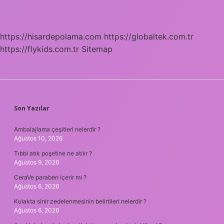
https://hisardepolama.com
https://globaltek.com.tr
https://flykids.com.tr
Sitemap
SIDEBAR
Son Yazılar
Ambalajlama çeşitleri nelerdir ?
Ağustos 10, 2026
Tıbbi atık poşetine ne atılır ?
Ağustos 9, 2026
CeraVe paraben içerir mi ?
Ağustos 6, 2026
Kulakta sinir zedelenmesinin belirtileri nelerdir ?
Ağustos 6, 2026