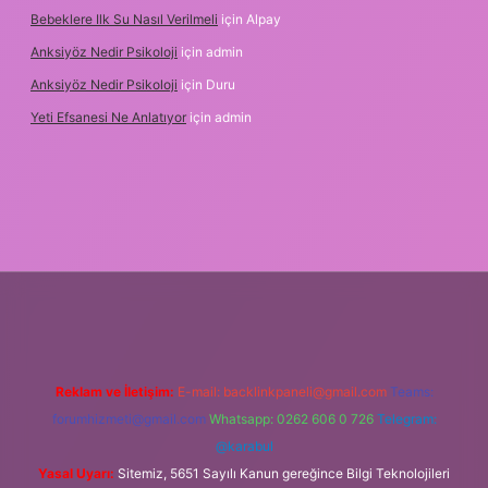
Bebeklere Ilk Su Nasıl Verilmeli
için
Alpay
Anksiyöz Nedir Psikoloji
için
admin
Anksiyöz Nedir Psikoloji
için
Duru
Yeti Efsanesi Ne Anlatıyor
için
admin
xyz/
Reklam ve İletişim:
E-mail:
backlinkpaneli@gmail.com
Teams:
forumhizmeti@gmail.com
Whatsapp: 0262 606 0 726
Telegram:
@karabul
Yasal Uyarı:
Sitemiz, 5651 Sayılı Kanun gereğince Bilgi Teknolojileri