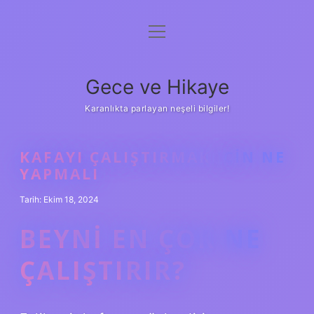
menüyü
Anasayfa
aç
Gizlilik Politikası
Gece ve Hikaye
Yasal Uyarı
Karanlıkta parlayan neşeli bilgiler!
Hakkımızda
KAFAYI ÇALIŞTIRMAK IÇIN NE
YAPMALI
Tarih: Ekim 18, 2024
BEYNI EN ÇOK NE
ÇALIŞTIRIR?