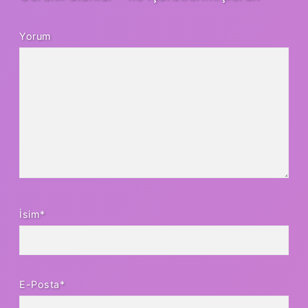
Yorum
İsim*
E-Posta*