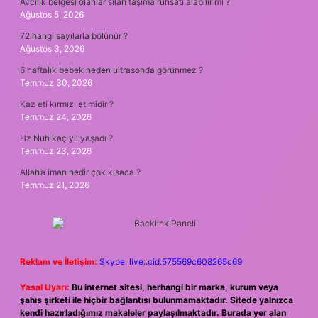
Avcılık belgesi olanlar silah taşıma ruhsatı alabilir mi ?
Ağustos 5, 2026
72 hangi sayılarla bölünür ?
Ağustos 3, 2026
6 haftalık bebek neden ultrasonda görünmez ?
Temmuz 30, 2026
Kaz eti kırmızı et midir ?
Temmuz 24, 2026
Hz Nuh kaç yıl yaşadı ?
Temmuz 23, 2026
Allah’a iman nedir çok kısaca ?
Temmuz 21, 2026
Reklam ve İletişim:
Skype: live:.cid.575569c608265c69
Yasal Uyarı:
Bu internet sitesi, herhangi bir marka, kurum veya
şahıs şirketi ile hiçbir bağlantısı bulunmamaktadır. Sitede yalnızca
kendi hazırladığımız makaleler paylaşılmaktadır. Burada yer alan