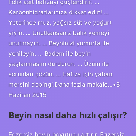
Folik asit hafızayı güçlendirir. …
Karbonhidratlarınıza dikkat edin! …
Yeterince muz, yağsız süt ve yoğurt
yiyin. … Unutkansanız balık yemeyi
unutmayın. … Beyninizi yumurta ile
yenileyin. … Badem ile beyin
yaşlanmasını durdurun. … Üzüm ile
sorunları çözün. … Hafıza için yaban
mersini dopingi.Daha fazla makale…•8
Haziran 2015
Beyin nasıl daha hızlı çalışır?
Egzersiz beyin boyutunu artırır. Egzersiz