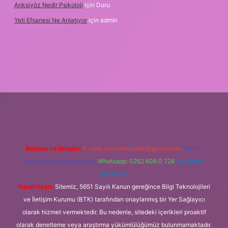
Anksiyöz Nedir Psikoloji
için
Duru
Yeti Efsanesi Ne Anlatıyor
için
admin
r.xyz/
Reklam ve İletişim:
E-mail:
backlinkpaneli@gmail.com
Teams:
forumhizmeti@gmail.com
Whatsapp: 0262 606 0 726
Telegram:
@karabul
Yasal Uyarı:
Sitemiz, 5651 Sayılı Kanun gereğince Bilgi Teknolojileri
ve İletişim Kurumu (BTK) tarafından onaylanmış bir Yer Sağlayıcı
olarak hizmet vermektedir. Bu nedenle, sitedeki içerikleri proaktif
olarak denetleme veya araştırma yükümlülüğümüz bulunmamaktadır.