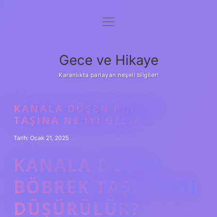
menüyü
Anasayfa
aç
Gizlilik Politikası
Gece ve Hikaye
Yasal Uyarı
Karanlıkta parlayan neşeli bilgiler!
Hakkımızda
KANALA DÜŞEN BÖBREK
TAŞINA NE IYI GELIR
Tarih: Ocak 21, 2025
KANALA DÜŞEN
BÖBREK TAŞI NASIL
DÜŞÜRÜLÜR?