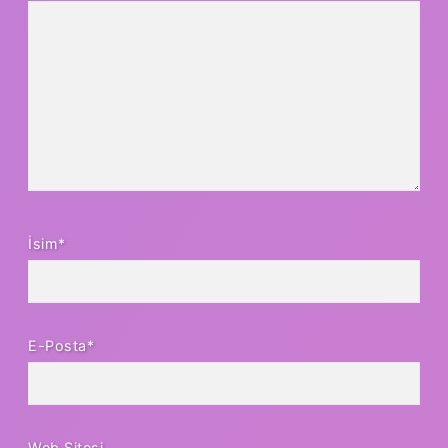
İsim*
E-Posta*
Web Sitesi