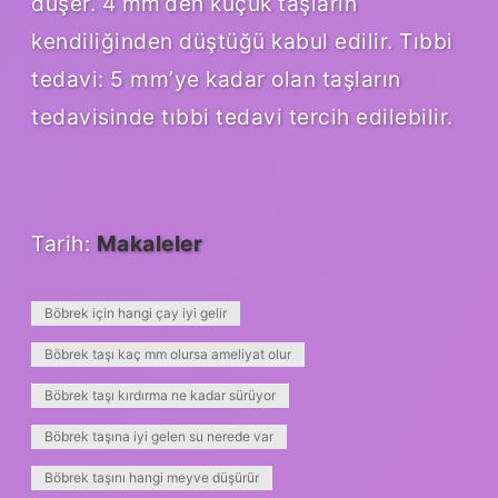
düşer. 4 mm’den küçük taşların
kendiliğinden düştüğü kabul edilir. Tıbbi
tedavi: 5 mm’ye kadar olan taşların
tedavisinde tıbbi tedavi tercih edilebilir.
Tarih:
Makaleler
Böbrek için hangi çay iyi gelir
Böbrek taşı kaç mm olursa ameliyat olur
Böbrek taşı kırdırma ne kadar sürüyor
Böbrek taşına iyi gelen su nerede var
Böbrek taşını hangi meyve düşürür