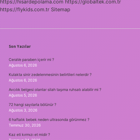
https://hisardepolama.com
https://globaltek.com.tr
https://flykids.com.tr
Sitemap
SIDEBAR
Son Yazılar
CeraVe paraben içerir mi ?
Ağustos 6, 2026
Kulakta sinir zedelenmesinin belirtileri nelerdir ?
Ağustos 6, 2026
Avcılık belgesi olanlar silah taşıma ruhsatı alabilir mi ?
Ağustos 5, 2026
72 hangi sayılarla bölünür ?
Ağustos 3, 2026
6 haftalık bebek neden ultrasonda görünmez ?
Temmuz 30, 2026
Kaz eti kırmızı et midir ?