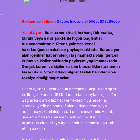
.
Reklam ve İletişim:
Skype: live:.cid.575569c608265c69
Yasal Uyarı:
Bu internet sitesi, herhangi bir marka,
kurum veya şahıs şirketi ile hiçbir bağlantısı
bulunmamaktadır. Sitede yalnızca kendi
hazırladığımız makaleler paylaşılmaktadır. Burada yer
alan içerikler haber niteliği taşımamakta olup, gerçek
kurum ve kişiler hakkında paylaşım yapılmamaktadır.
Gerçek kurum ve kişiler ile isim benzerlikleri tamamen
tesadüfidir. Sitemizdeki bilgiler taslak halindedir ve
tavsiye niteliği taşımazlar.
Sitemiz, 5651 Sayılı Kanun gereğince Bilgi Teknolojileri
ve İletişim Kurumu (BTK) tarafından onaylanmış bir Yer
Sağlayıcı olarak hizmet vermektedir. Bu nedenle,
e
sitedeki içerikleri proaktif olarak denetleme veya
araştırma yükümlülüğümüz bulunmamaktadır. Ancak,
üyelerimiz yazdıkları içeriklerin sorumluluğunu
taşımakta olup, siteye üye olarak bu sorumluluğu kabul
etmiş sayılırlar.
Hukuka ve yasal düzenlemelere aykırı olduğunu