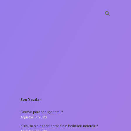
SIDEBAR
Son Yazılar
tulipbet
https://www.betex
CeraVe paraben içerir mi ?
Ağustos 6, 2026
Kulakta sinir zedelenmesinin belirtileri nelerdir ?