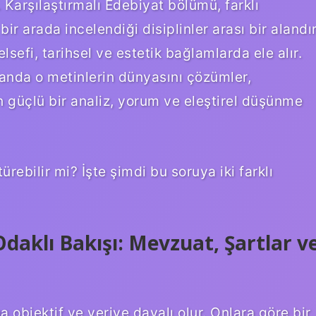
 Karşılaştırmalı Edebiyat bölümü, farklı
bir arada incelendiği disiplinler arası bir alandır
lsefi, tarihsel ve estetik bağlamlarda ele alır.
anda o metinlerin dünyasını çözümler,
ın güçlü bir analiz, yorum ve eleştirel düşünme
rebilir mi? İşte şimdi bu soruya iki farklı
Odaklı Bakışı: Mevzuat, Şartlar v
 objektif ve veriye dayalı olur. Onlara göre bir