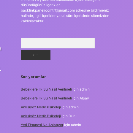
düşündüğünüz içerikleri,
backlinkpanelicomtr@gmail.com
adresine bildirmeniz
halinde, ilgili içerikler yasal süre içerisinde sitemizden
kaldırılacaktır.
Arama
a
.
Son yorumlar
Bebeklere Ilk Su Nasıl Verilmeli
için
admin
Bebeklere Ilk Su Nasıl Verilmeli
için
Alpay
Anksiyöz Nedir Psikoloji
için
admin
Anksiyöz Nedir Psikoloji
için
Duru
Yeti Efsanesi Ne Anlatıyor
için
admin