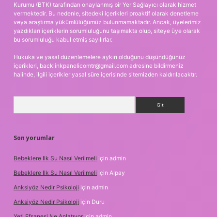
Kurumu (BTK) tarafından onaylanmış bir Yer Sağlayıcı olarak hizmet
vermektedir. Bu nedenle, sitedeki içerikleri proaktif olarak denetleme
veya araştırma yükümlülüğümüz bulunmamaktadır. Ancak, üyelerimiz
yazdıkları içeriklerin sorumluluğunu taşımakta olup, siteye üye olarak
bu sorumluluğu kabul etmiş sayılırlar.
Hukuka ve yasal düzenlemelere aykırı olduğunu düşündüğünüz
içerikleri,
backlinkpanelicomtr@gmail.com
adresine bildirmeniz
halinde, ilgili içerikler yasal süre içerisinde sitemizden kaldırılacaktır.
Arama
Son yorumlar
Bebeklere Ilk Su Nasıl Verilmeli
için
admin
Bebeklere Ilk Su Nasıl Verilmeli
için
Alpay
Anksiyöz Nedir Psikoloji
için
admin
Anksiyöz Nedir Psikoloji
için
Duru
Yeti Efsanesi Ne Anlatıyor
için
admin