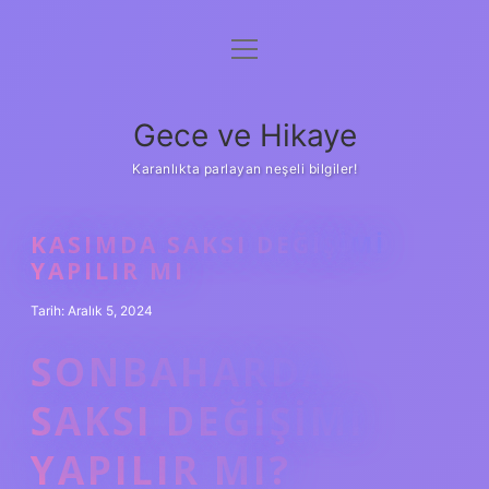
menüyü
Anasayfa
aç
Gizlilik Politikası
Gece ve Hikaye
Yasal Uyarı
Karanlıkta parlayan neşeli bilgiler!
Hakkımızda
KASIMDA SAKSI DEĞIŞIMI
YAPILIR MI
Tarih: Aralık 5, 2024
SONBAHARDA
SAKSI DEĞIŞIMI
YAPILIR MI?