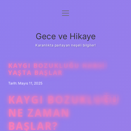
menüyü
Anasayfa
aç
Gizlilik Politikası
Gece ve Hikaye
Yasal Uyarı
Karanlıkta parlayan neşeli bilgiler!
Hakkımızda
KAYGI BOZUKLUĞU HANGI
YAŞTA BAŞLAR
Tarih: Mayıs 11, 2025
KAYGI BOZUKLUĞU
NE ZAMAN
BAŞLAR?