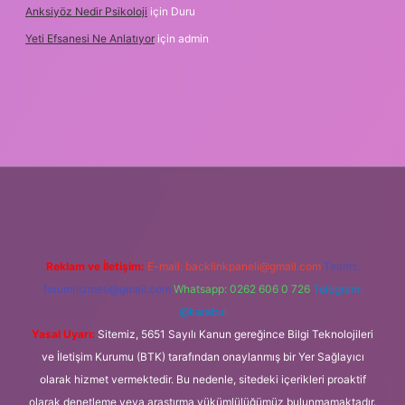
Anksiyöz Nedir Psikoloji
için
Duru
Yeti Efsanesi Ne Anlatıyor
için
admin
s://www.betexper.xyz/
Reklam ve İletişim:
E-mail:
backlinkpaneli@gmail.com
Teams:
forumhizmeti@gmail.com
Whatsapp: 0262 606 0 726
Telegram:
@karabul
Yasal Uyarı:
Sitemiz, 5651 Sayılı Kanun gereğince Bilgi Teknolojileri
ve İletişim Kurumu (BTK) tarafından onaylanmış bir Yer Sağlayıcı
olarak hizmet vermektedir. Bu nedenle, sitedeki içerikleri proaktif
olarak denetleme veya araştırma yükümlülüğümüz bulunmamaktadır.