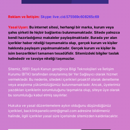
Reklam ve İletişim:
Skype: live:.cid.575569c608265c69
Yasal Uyarı:
Bu internet sitesi, herhangi bir marka, kurum veya
şahıs şirketi ile hiçbir bağlantısı bulunmamaktadır. Sitede yalnızca
kendi hazırladığımız makaleler paylaşılmaktadır. Burada yer alan
içerikler haber niteliği taşımamakta olup, gerçek kurum ve kişiler
hakkında paylaşım yapılmamaktadır. Gerçek kurum ve kişiler ile
isim benzerlikleri tamamen tesadüfidir. Sitemizdeki bilgiler taslak
halindedir ve tavsiye niteliği taşımazlar.
Sitemiz, 5651 Sayılı Kanun gereğince Bilgi Teknolojileri ve İletişim
Kurumu (BTK) tarafından onaylanmış bir Yer Sağlayıcı olarak hizmet
vermektedir. Bu nedenle, sitedeki içerikleri proaktif olarak denetleme
veya araştırma yükümlülüğümüz bulunmamaktadır. Ancak, üyelerimiz
yazdıkları içeriklerin sorumluluğunu taşımakta olup, siteye üye olarak
bu sorumluluğu kabul etmiş sayılırlar.
Hukuka ve yasal düzenlemelere aykırı olduğunu düşündüğünüz
içerikleri,
backlinkpanelicomtr@gmail.com
adresine bildirmeniz
halinde, ilgili içerikler yasal süre içerisinde sitemizden kaldırılacaktır.