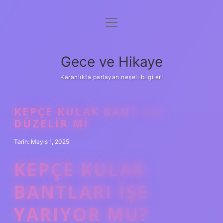
menüyü
Anasayfa
aç
Gizlilik Politikası
Gece ve Hikaye
Yasal Uyarı
Karanlıkta parlayan neşeli bilgiler!
Hakkımızda
KEPÇE KULAK BANT ILE
DÜZELIR MI
Tarih: Mayıs 1, 2025
KEPÇE KULAK
BANTLARI IŞE
YARIYOR MU?