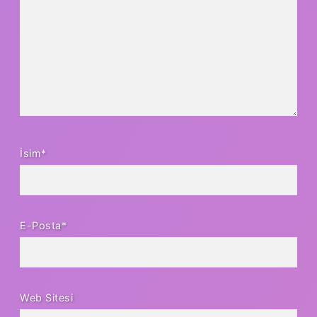
İsim*
E-Posta*
Web Sitesi