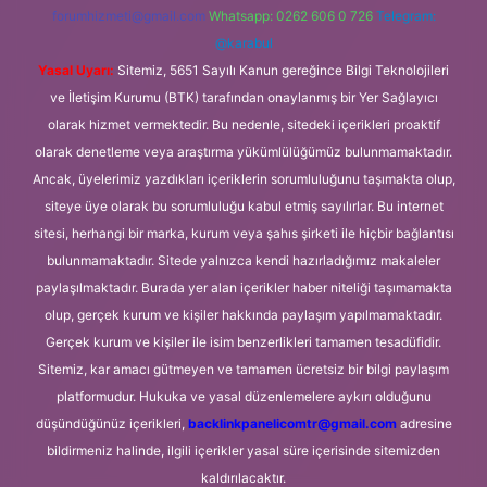
forumhizmeti@gmail.com
Whatsapp: 0262 606 0 726
Telegram:
@karabul
Yasal Uyarı:
Sitemiz, 5651 Sayılı Kanun gereğince Bilgi Teknolojileri
ve İletişim Kurumu (BTK) tarafından onaylanmış bir Yer Sağlayıcı
olarak hizmet vermektedir. Bu nedenle, sitedeki içerikleri proaktif
olarak denetleme veya araştırma yükümlülüğümüz bulunmamaktadır.
Ancak, üyelerimiz yazdıkları içeriklerin sorumluluğunu taşımakta olup,
siteye üye olarak bu sorumluluğu kabul etmiş sayılırlar. Bu internet
sitesi, herhangi bir marka, kurum veya şahıs şirketi ile hiçbir bağlantısı
bulunmamaktadır. Sitede yalnızca kendi hazırladığımız makaleler
paylaşılmaktadır. Burada yer alan içerikler haber niteliği taşımamakta
olup, gerçek kurum ve kişiler hakkında paylaşım yapılmamaktadır.
Gerçek kurum ve kişiler ile isim benzerlikleri tamamen tesadüfidir.
Sitemiz, kar amacı gütmeyen ve tamamen ücretsiz bir bilgi paylaşım
platformudur. Hukuka ve yasal düzenlemelere aykırı olduğunu
düşündüğünüz içerikleri,
backlinkpanelicomtr@gmail.com
adresine
bildirmeniz halinde, ilgili içerikler yasal süre içerisinde sitemizden
kaldırılacaktır.