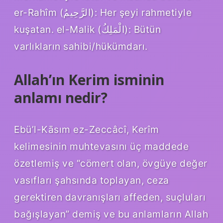
er-Rahîm (الرَّحِيمُ): Her şeyi rahmetiyle
kuşatan. el-Malik (الْمَلِكُ): Bütün
varlıkların sahibi/hükümdarı.
Allah’ın Kerim isminin
anlamı nedir?
Ebü’l-Kāsım ez-Zeccâcî, Kerîm
kelimesinin muhtevasını üç maddede
özetlemiş ve “cömert olan, övgüye değer
vasıfları şahsında toplayan, ceza
gerektiren davranışları affeden, suçluları
bağışlayan” demiş ve bu anlamların Allah