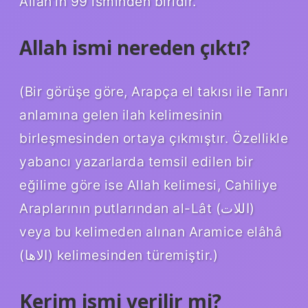
Allah’ın 99 isminden biridir.
Allah ismi nereden çıktı?
(Bir görüşe göre, Arapça el takısı ile Tanrı
anlamına gelen ilah kelimesinin
birleşmesinden ortaya çıkmıştır. Özellikle
yabancı yazarlarda temsil edilen bir
eğilime göre ise Allah kelimesi, Cahiliye
Araplarının putlarından al-Lât (اللات)
veya bu kelimeden alınan Aramice elâhâ
(الاها) kelimesinden türemiştir.)
Kerim ismi verilir mi?