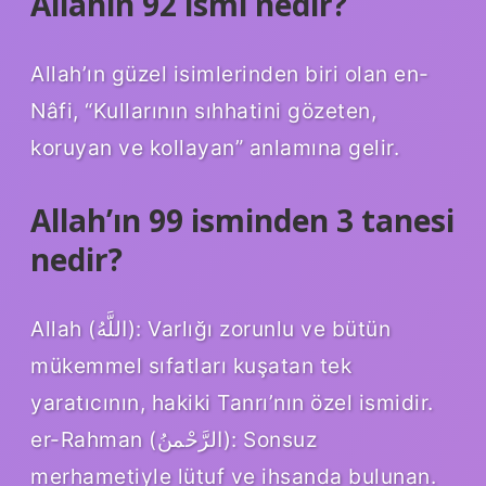
Allahın 92 ismi nedir?
Allah’ın güzel isimlerinden biri olan en-
Nâfi, “Kullarının sıhhatini gözeten,
koruyan ve kollayan” anlamına gelir.
Allah’ın 99 isminden 3 tanesi
nedir?
Allah (اللَّهُ): Varlığı zorunlu ve bütün
mükemmel sıfatları kuşatan tek
yaratıcının, hakiki Tanrı’nın özel ismidir.
er-Rahman (الرَّحْمنُ): Sonsuz
merhametiyle lütuf ve ihsanda bulunan.