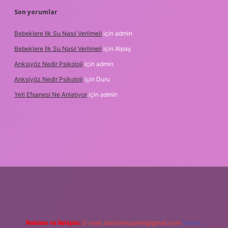
Son yorumlar
Bebeklere Ilk Su Nasıl Verilmeli
için
admin
Bebeklere Ilk Su Nasıl Verilmeli
için
Alpay
Anksiyöz Nedir Psikoloji
için
admin
Anksiyöz Nedir Psikoloji
için
Duru
Yeti Efsanesi Ne Anlatıyor
için
admin
etexper.xyz/
Reklam ve İletişim:
E-mail:
backlinkpaneli@gmail.com
Teams: