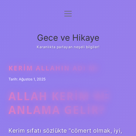
menüyü
Anasayfa
aç
Gizlilik Politikası
Gece ve Hikaye
Yasal Uyarı
Karanlıkta parlayan neşeli bilgiler!
Hakkımızda
KERIM ALLAHIN ADI MI
Tarih: Ağustos 1, 2025
ALLAH KERIM NE
ANLAMA GELIR?
Kerim sıfatı sözlükte “cömert olmak, iyi,