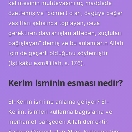
kelimesinin muhtevasını üç maddede
özetlemiş ve “cömert olan, övgüye değer
vasıfları şahsında toplayan, ceza
gerektiren davranışları affeden, suçluları
bağışlayan” demiş ve bu anlamların Allah
için de geçerli olduğunu söylemiştir
(İştiḳāḳu esmâʾillah, s. 176).
Kerim isminin esması nedir?
El-Kerim ismi ne anlama geliyor? El-
Kerim, isimleri kullarına bağışlama ve
merhamet bahşeden Allah demektir.
Sadece Cömert olan Allah, kullarına tüm