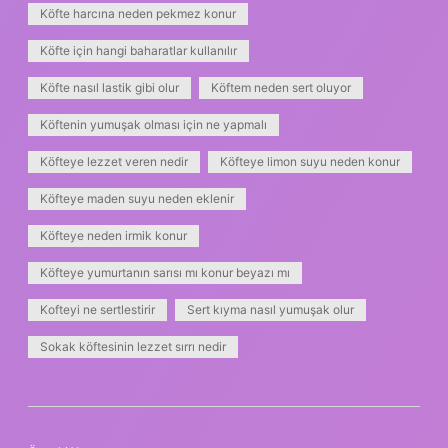
Köfte harcına neden pekmez konur
Köfte için hangi baharatlar kullanılır
Köfte nasıl lastik gibi olur
Köftem neden sert oluyor
Köftenin yumuşak olması için ne yapmalı
Köfteye lezzet veren nedir
Köfteye limon suyu neden konur
Köfteye maden suyu neden eklenir
Köfteye neden irmik konur
Köfteye yumurtanın sarısı mı konur beyazı mı
Kofteyi ne sertlestirir
Sert kıyma nasıl yumuşak olur
Sokak köftesinin lezzet sırrı nedir