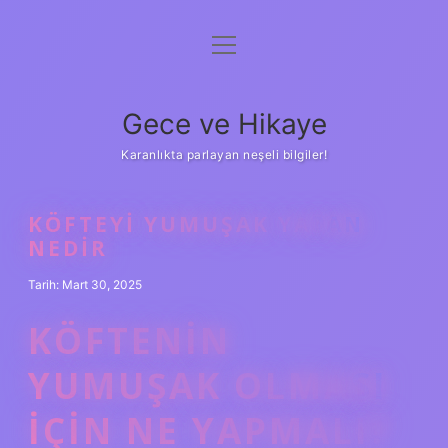
menüyü
Anasayfa
aç
Gizlilik Politikası
Gece ve Hikaye
Yasal Uyarı
Karanlıkta parlayan neşeli bilgiler!
Hakkımızda
KÖFTEYI YUMUŞAK YAPAN
NEDIR
Tarih: Mart 30, 2025
KÖFTENIN
YUMUŞAK OLMASI
IÇIN NE YAPMALI?