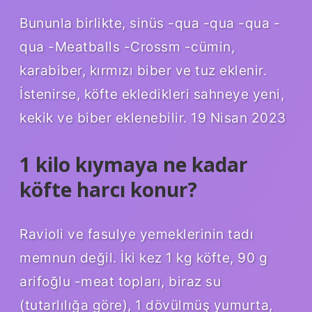
Bununla birlikte, sinüs -qua -qua -qua -
qua -Meatballs -Crossm -cümin,
karabiber, kırmızı biber ve tuz eklenir.
İstenirse, köfte ekledikleri sahneye yeni,
kekik ve biber eklenebilir. 19 Nisan 2023
1 kilo kıymaya ne kadar
köfte harcı konur?
Ravioli ve fasulye yemeklerinin tadı
memnun değil. İki kez 1 kg köfte, 90 g
arifoğlu -meat topları, biraz su
(tutarlılığa göre), 1 dövülmüş yumurta,