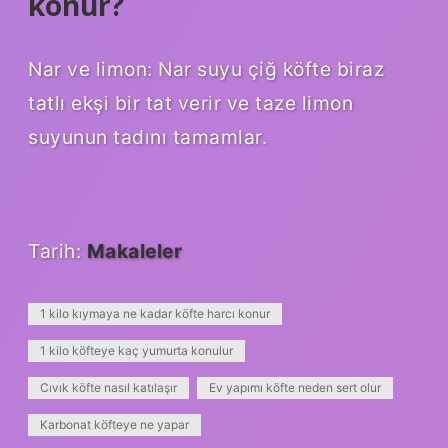
konur?
Nar ve limon: Nar suyu çiğ köfte biraz
tatlı ekşi bir tat verir ve taze limon
suyunun tadını tamamlar.
Tarih:
Makaleler
1 kilo kıymaya ne kadar köfte harcı konur
1 kilo köfteye kaç yumurta konulur
Cıvık köfte nasıl katılaşır
Ev yapımı köfte neden sert olur
Karbonat köfteye ne yapar