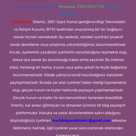
forumhizmeti@gmail.com
Whatsapp: 0262 606 0 726
Telegram:
@karabul
Yasal Uyarı:
Sitemiz, 5651 Sayılı Kanun gereğince Bilgi Teknolojileri
ve İletişim Kurumu (BTK) tarafından onaylanmış bir Yer Sağlayıcı
olarak hizmet vermektedir. Bu nedenle, sitedeki içerikleri proaktif
olarak denetleme veya araştırma yükümlülüğümüz bulunmamaktadır.
Ancak, üyelerimiz yazdıkları içeriklerin sorumluluğunu taşımakta olup,
siteye üye olarak bu sorumluluğu kabul etmiş sayılırlar. Bu internet
sitesi, herhangi bir marka, kurum veya şahıs şirketi ile hiçbir bağlantısı
bulunmamaktadır. Sitede yalnızca kendi hazırladığımız makaleler
paylaşılmaktadır. Burada yer alan içerikler haber niteliği taşımamakta
olup, gerçek kurum ve kişiler hakkında paylaşım yapılmamaktadır.
Gerçek kurum ve kişiler ile isim benzerlikleri tamamen tesadüfidir.
Sitemiz, kar amacı gütmeyen ve tamamen ücretsiz bir bilgi paylaşım
platformudur. Hukuka ve yasal düzenlemelere aykırı olduğunu
düşündüğünüz içerikleri,
backlinkpanelicomtr@gmail.com
adresine
bildirmeniz halinde, ilgili içerikler yasal süre içerisinde sitemizden
kaldırılacaktır.