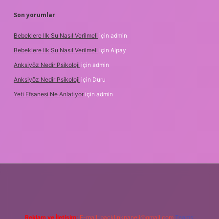
Son yorumlar
Bebeklere Ilk Su Nasıl Verilmeli
için
admin
Bebeklere Ilk Su Nasıl Verilmeli
için
Alpay
Anksiyöz Nedir Psikoloji
için
admin
Anksiyöz Nedir Psikoloji
için
Duru
Yeti Efsanesi Ne Anlatıyor
için
admin
per.xyz/
Reklam ve İletişim:
E-mail:
backlinkpaneli@gmail.com
Teams: