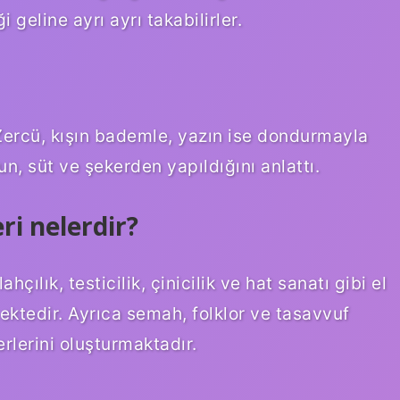
i geline ayrı ayrı takabilirler.
Zercü, kışın bademle, yazın ise dondurmayla
un, süt ve şekerden yapıldığını anlattı.
i nelerdir?
ahçılık, testicilik, çinicilik ve hat sanatı gibi el
mektedir. Ayrıca semah, folklor ve tasavvuf
rlerini oluşturmaktadır.