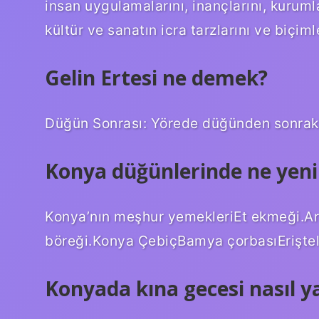
insan uygulamalarını, inançlarını, kurumla
kültür ve sanatın icra tarzlarını ve biçimle
Gelin Ertesi ne demek?
Düğün Sonrası: Yörede düğünden sonraki
Konya düğünlerinde ne yeni
Konya’nın meşhur yemekleriEt ekmeği.Ar
böreği.Konya ÇebiçBamya çorbasıEriştel
Konyada kına gecesi nasıl ya