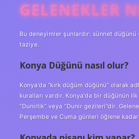
GELENEKLER N
Bu deneyimler şunlardır: sünnet düğünü (ki
taziye.
Konya Düğünü nasıl olur?
Konya’da “kırk düğüm düğünü” olarak ad
kuralları vardır. Konya’da bir düğünün ilk
“Dunirlik” veya “Dunir gezileri”dir. Gelen
Perşembe ve Cuma günleri öğlene kadar y
Konyada nişanı kim yapar?