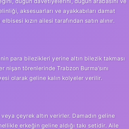
ğini, düğün davetiyelerini, düğün arabasını ve
gelinliği, aksesuarları ve ayakkabıları damat
lbisesi kızın ailesi tarafından satın alınır.
in para bilezikleri yerine altın bilezik takması
ler nişan törenlerinde Trabzon Burma’sını
si olarak geline kalın kolyeler verilir.
 veya çeyrek altın verirler. Damadın geline
ikle erkeğin geline aldığı takı setidir. Aile