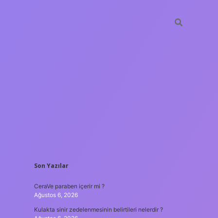
SIDEBAR
Son Yazılar
tulipbet
https://www.b
CeraVe paraben içerir mi ?
Ağustos 6, 2026
Kulakta sinir zedelenmesinin belirtileri nelerdir ?