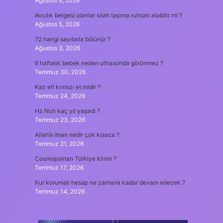
Ağustos 6, 2026
Avcılık belgesi olanlar silah taşıma ruhsatı alabilir mi ?
Ağustos 5, 2026
72 hangi sayılarla bölünür ?
Ağustos 3, 2026
6 haftalık bebek neden ultrasonda görünmez ?
Temmuz 30, 2026
Kaz eti kırmızı et midir ?
Temmuz 24, 2026
Hz Nuh kaç yıl yaşadı ?
Temmuz 23, 2026
Allah’a iman nedir çok kısaca ?
Temmuz 21, 2026
Cosmopolitan Türkiye kimin ?
Temmuz 17, 2026
Kur korumalı hesap ne zamana kadar devam edecek ?
Temmuz 14, 2026