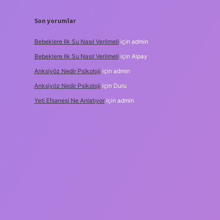
Son yorumlar
Bebeklere Ilk Su Nasıl Verilmeli
için
admin
Bebeklere Ilk Su Nasıl Verilmeli
için
Alpay
Anksiyöz Nedir Psikoloji
için
admin
Anksiyöz Nedir Psikoloji
için
Duru
Yeti Efsanesi Ne Anlatıyor
için
admin