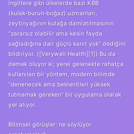
İngiltere gibi ülkelerde bazı KBB
(kulak‑burun‑boğaz) uzmanları,
zeytinyağının kulağa damlatılmasının
“zararsız olabilir ama kesin fayda
sağladığına dair güçlü kanıt yok” dediğini
bildiriyor. ([Verywell Health][1]) Bu da
demek oluyor ki; yerel gelenekte rahatça
kullanılan bir yöntem, modern bilimde
“denenecek ama beklentileri yüksek
tutmamak gereken” bir uygulama olarak
yer alıyor.
Bilimsel görüşler: ne söylüyor