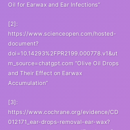
Oil for Earwax and Ear Infections”
[2]:
https://www.scienceopen.com/hosted-
document?
doi=10.14293%2FPR2199.000778.v1&ut
m_source=chatgpt.com “Olive Oil Drops
and Their Effect on Earwax
Accumulation”
[3]:
https://www.cochrane.org/evidence/CD
012171_ear-drops-removal-ear-wax?