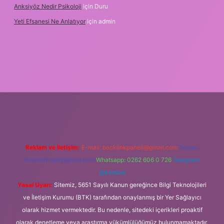
Anksiyöz Nedir Psikoloji
için
Duru
Yeti Efsanesi Ne Anlatıyor
için
admin
.betexper.xyz/
Reklam ve İletişim:
E-mail:
backlinkpaneli@gmail.com
Teams:
forumhizmeti@gmail.com
Whatsapp: 0262 606 0 726
Telegram:
@karabul
Yasal Uyarı:
Sitemiz, 5651 Sayılı Kanun gereğince Bilgi Teknolojileri
ve İletişim Kurumu (BTK) tarafından onaylanmış bir Yer Sağlayıcı
olarak hizmet vermektedir. Bu nedenle, sitedeki içerikleri proaktif
olarak denetleme veya araştırma yükümlülüğümüz bulunmamaktadır.