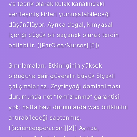
ve teorik olarak kulak kanalındaki
sertleşmiş kirleri yumuşatabileceği
düşünülüyor. Ayrıca doğal, kimyasal
içeriği düşük bir seçenek olarak tercih
edilebilir. ([EarClearNurses][5])
Sınırlamaları: Etkinliğinin yüksek
olduğuna dair güvenilir büyük ölçekli
çalışmalar az. Zeytinyağı damlatılması
durumunda net “temizlenme” garantisi
yok; hatta bazı durumlarda wax birikimini
artırabileceği saptanmış.
([scienceopen.com][2]) Ayrıca,