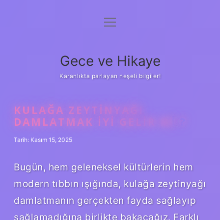
menüyü
Anasayfa
aç
Gizlilik Politikası
Gece ve Hikaye
Yasal Uyarı
Karanlıkta parlayan neşeli bilgiler!
Hakkımızda
KULAĞA ZEYTINYAĞI
DAMLATMAK IYI GELIR MI ?
Tarih: Kasım 15, 2025
Bugün, hem geleneksel kültürlerin hem
modern tıbbın ışığında, kulağa zeytinyağı
damlatmanın gerçekten fayda sağlayıp
sağlamadığına birlikte bakacağız. Farklı