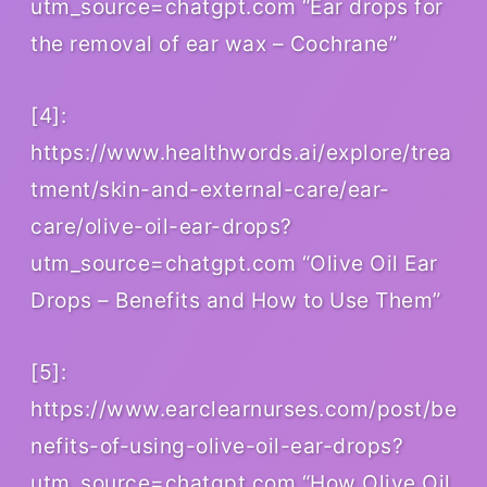
utm_source=chatgpt.com “Ear drops for
the removal of ear wax – Cochrane”
[4]:
https://www.healthwords.ai/explore/trea
tment/skin-and-external-care/ear-
care/olive-oil-ear-drops?
utm_source=chatgpt.com “Olive Oil Ear
Drops – Benefits and How to Use Them”
[5]:
https://www.earclearnurses.com/post/be
nefits-of-using-olive-oil-ear-drops?
utm_source=chatgpt.com “How Olive Oil