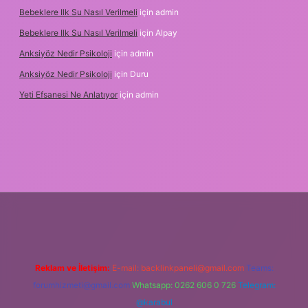
Bebeklere Ilk Su Nasıl Verilmeli
için
admin
Bebeklere Ilk Su Nasıl Verilmeli
için
Alpay
Anksiyöz Nedir Psikoloji
için
admin
Anksiyöz Nedir Psikoloji
için
Duru
Yeti Efsanesi Ne Anlatıyor
için
admin
.betexper.xyz/
Reklam ve İletişim:
E-mail:
backlinkpaneli@gmail.com
Teams:
forumhizmeti@gmail.com
Whatsapp: 0262 606 0 726
Telegram:
@karabul