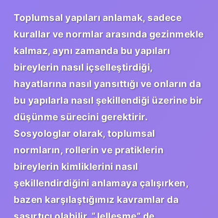
Toplumsal yapıları anlamak, sadece
kurallar ve normlar arasında gezinmekle
kalmaz, aynı zamanda bu yapıları
bireylerin nasıl içselleştirdiği,
hayatlarına nasıl yansıttığı ve onların da
bu yapılarla nasıl şekillendiği üzerine bir
düşünme sürecini gerektirir.
Sosyologlar olarak, toplumsal
normların, rollerin ve pratiklerin
bireylerin kimliklerini nasıl
şekillendirdiğini anlamaya çalışırken,
bazen karşılaştığımız kavramlar da
şaşırtıcı olabilir. “Jelleşme” de