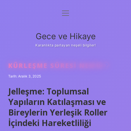
menüyü
Anasayfa
aç
Gizlilik Politikası
Gece ve Hikaye
Yasal Uyarı
Karanlıkta parlayan neşeli bilgiler!
Hakkımızda
KÜRLEŞME SÜRESI NEDIR ?
Tarih: Aralık 3, 2025
Jelleşme: Toplumsal
Yapıların Katılaşması ve
Bireylerin Yerleşik Roller
İçindeki Hareketliliği