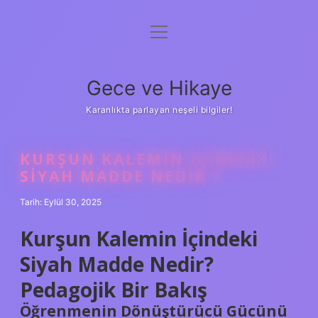
menüyü
Anasayfa
aç
Gizlilik Politikası
Gece ve Hikaye
Yasal Uyarı
Karanlıkta parlayan neşeli bilgiler!
Hakkımızda
KURŞUN KALEMIN IÇINDEKI
SIYAH MADDE NEDIR ?
Tarih: Eylül 30, 2025
Kurşun Kalemin İçindeki
Siyah Madde Nedir?
Pedagojik Bir Bakış
Öğrenmenin Dönüştürücü Gücünü