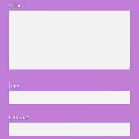
Yorum
İsim*
E-Posta*