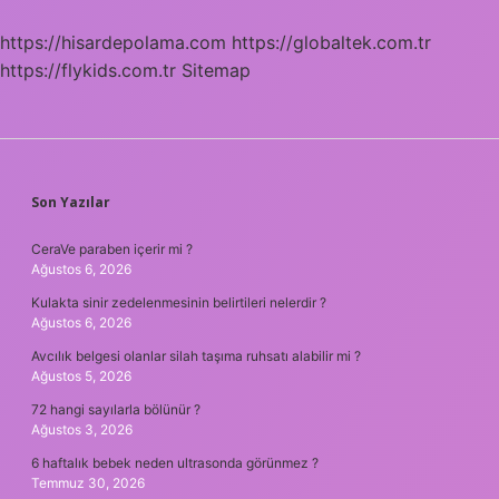
https://hisardepolama.com
https://globaltek.com.tr
https://flykids.com.tr
Sitemap
SIDEBAR
Son Yazılar
CeraVe paraben içerir mi ?
Ağustos 6, 2026
Kulakta sinir zedelenmesinin belirtileri nelerdir ?
Ağustos 6, 2026
Avcılık belgesi olanlar silah taşıma ruhsatı alabilir mi ?
Ağustos 5, 2026
72 hangi sayılarla bölünür ?
Ağustos 3, 2026
6 haftalık bebek neden ultrasonda görünmez ?
Temmuz 30, 2026