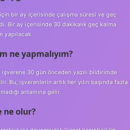
çin bir ay içerisinde çalışma süresi ve geç
di. Bir ay içerisinde 30 dakikalık geç kalma
em yapılacak.
um ne yapmalıyım?
 işverene 30 gün önceden yazılı bildirimde
ir. Bu, işverenlerin artık her yılın başında fazla
lmadığı anlamına gelir.
 ne olur?
eretsiz işe devamsızlık “ücret kesintisi” (m.