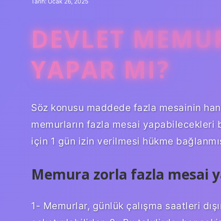
Tarih: Ocak 26, 2025
DEVLET MEMUR
YAPAR MI?
Söz konusu maddede fazla mesainin hangi 
memurların fazla mesai yapabilecekleri b
için 1 gün izin verilmesi hükme bağlanmış
Memura zorla fazla mesai ya
1- Memurlar, günlük çalışma saatleri dı