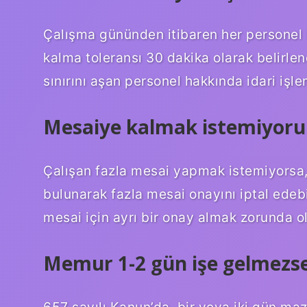
Çalışma gününden itibaren her personel i
kalma toleransı 30 dakika olarak belirlen
sınırını aşan personel hakkında idari işl
Mesaiye kalmak istemiyor
Çalışan fazla mesai yapmak istemiyorsa,
bulunarak fazla mesai onayını iptal edebil
mesai için ayrı bir onay almak zorunda o
Memur 1-2 gün işe gelmezse
657 sayılı Kanun’da, bir veya iki gün maz