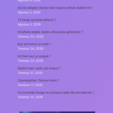
Ağustos 6, 2026
Avcılık belgesi olanlar silah taşıma ruhsatı alabilir mi ?
Ağustos 5, 2026
72 hangi sayılarla bölünür ?
Ağustos 3, 2026
6 haftalık bebek neden ultrasonda görünmez ?
Temmuz 30, 2026
Kaz eti kırmızı et midir ?
Temmuz 24, 2026
Hz Nuh kaç yıl yaşadı ?
Temmuz 23, 2026
Allah’a iman nedir çok kısaca ?
Temmuz 21, 2026
Cosmopolitan Türkiye kimin ?
Temmuz 17, 2026
Kur korumalı hesap ne zamana kadar devam edecek ?
Temmuz 14, 2026