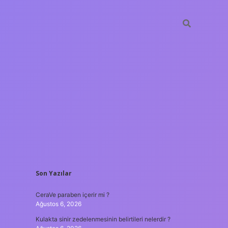
SIDEBAR
Son Yazılar
tulipbet
https://www.bet
CeraVe paraben içerir mi ?
Ağustos 6, 2026
Kulakta sinir zedelenmesinin belirtileri nelerdir ?