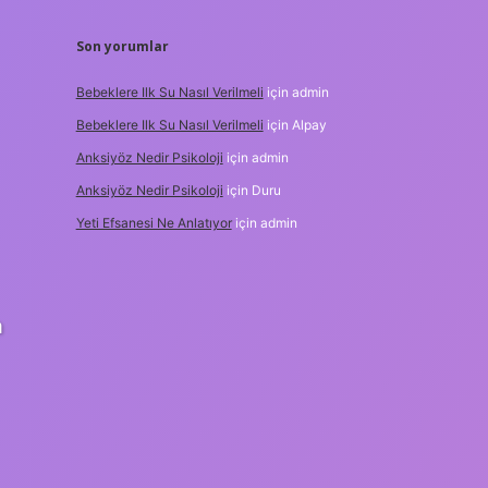
Son yorumlar
Bebeklere Ilk Su Nasıl Verilmeli
için
admin
Bebeklere Ilk Su Nasıl Verilmeli
için
Alpay
Anksiyöz Nedir Psikoloji
için
admin
Anksiyöz Nedir Psikoloji
için
Duru
Yeti Efsanesi Ne Anlatıyor
için
admin
a