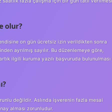
iz saatlik fazla çalışma için bir gün tatil verilmes
 olur?
endisine on gün ücretsiz izin verildikten sonra
inden ayrılmış sayılır. Bu düzenlemeye göre,
artık ilgili kuruma yazılı başvuruda bulunulması
ı?
unlu değildir. Aslında işverenin fazla mesai
onay alması zorunludur.