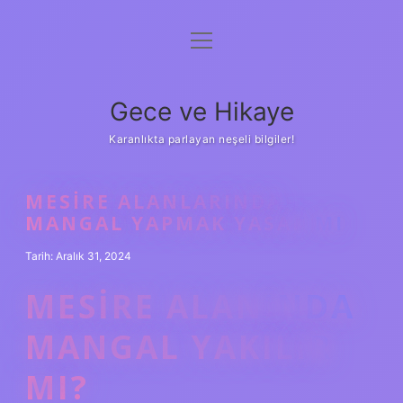
menüyü
Anasayfa
aç
Gizlilik Politikası
Gece ve Hikaye
Yasal Uyarı
Karanlıkta parlayan neşeli bilgiler!
Hakkımızda
MESIRE ALANLARINDA
MANGAL YAPMAK YASAK MI
Tarih: Aralık 31, 2024
MESIRE ALANINDA
MANGAL YAKILIR
MI?