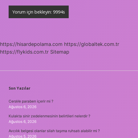
https://hisardepolama.com
https://globaltek.com.tr
https://flykids.com.tr
Sitemap
SIDEBAR
Son Yazılar
CeraVe paraben içerir mi ?
Ağustos 6, 2026
Kulakta sinir zedelenmesinin belirtileri nelerdir ?
Ağustos 6, 2026
Avcılık belgesi olanlar silah taşıma ruhsatı alabilir mi ?
Ağustos 5, 2026