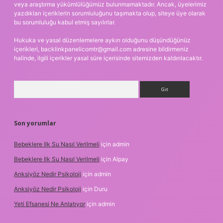
veya araştırma yükümlülüğümüz bulunmamaktadır. Ancak, üyelerimiz
yazdıkları içeriklerin sorumluluğunu taşımakta olup, siteye üye olarak
bu sorumluluğu kabul etmiş sayılırlar.
Hukuka ve yasal düzenlemelere aykırı olduğunu düşündüğünüz
içerikleri,
backlinkpanelicomtr@gmail.com
adresine bildirmeniz
halinde, ilgili içerikler yasal süre içerisinde sitemizden kaldırılacaktır.
Arama
Son yorumlar
Bebeklere Ilk Su Nasıl Verilmeli
için
admin
Bebeklere Ilk Su Nasıl Verilmeli
için
Alpay
Anksiyöz Nedir Psikoloji
için
admin
Anksiyöz Nedir Psikoloji
için
Duru
Yeti Efsanesi Ne Anlatıyor
için
admin