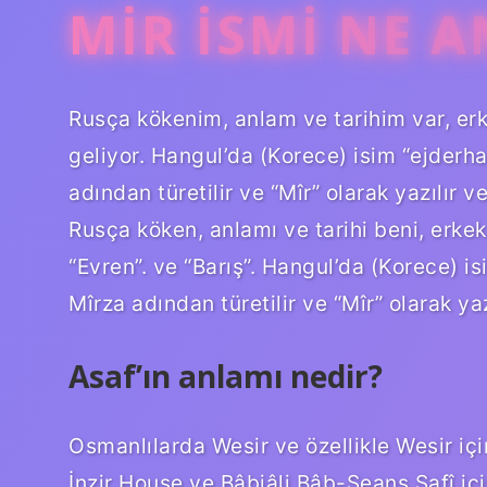
MIR ISMI NE 
Rusça kökenim, anlam ve tarihim var, erk
geliyor. Hangul’da (Korece) isim “ejderha”
adından türetilir ve “Mîr” olarak yazılır 
Rusça köken, anlamı ve tarihi beni, erkek
“Evren”. ve “Barış”. Hangul’da (Korece) isi
Mîrza adından türetilir ve “Mîr” olarak yaz
Asaf’ın anlamı nedir?
Osmanlılarda Wesir ve özellikle Wesir için 
İnzir House ve Bâbiâli Bâb-Seans Safî içi