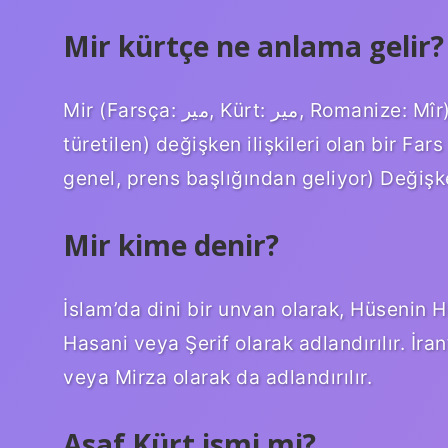
Mir kürtçe ne anlama gelir?
Mir (Farsça: مير, Kürt: میر, Romanize: Mîr) (Arapça Düzen ‘, genellikle prens başlığından
türetilen) değişken ilişkileri olan bir Far
genel, prens başlığından geliyor) Değişke
Mir kime denir?
İslam’da dini bir unvan olarak, Hüsenin 
Hasani veya Şerif olarak adlandırılır. İra
veya Mirza olarak da adlandırılır.
Asaf Kürt ismi mi?