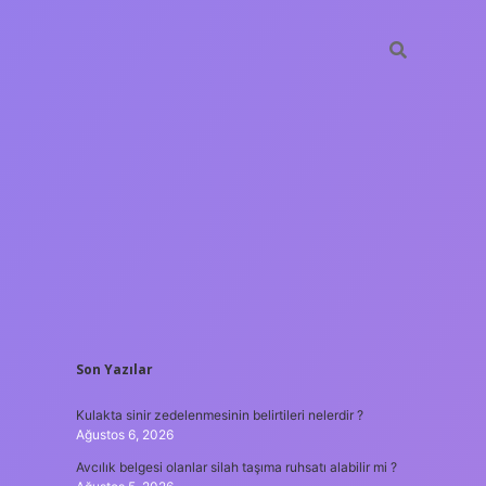
SIDEBAR
Son Yazılar
tulipbet
https://www.b
Kulakta sinir zedelenmesinin belirtileri nelerdir ?
Ağustos 6, 2026
Avcılık belgesi olanlar silah taşıma ruhsatı alabilir mi ?