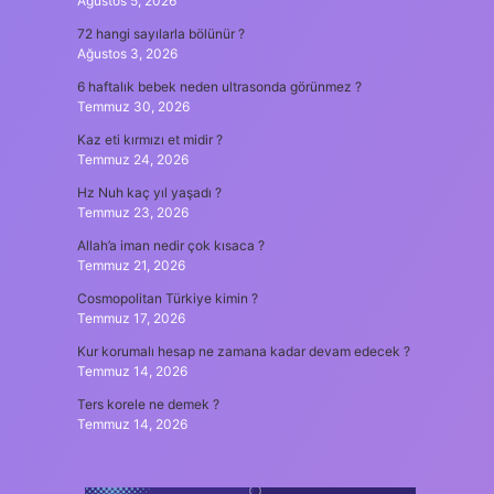
Ağustos 5, 2026
72 hangi sayılarla bölünür ?
Ağustos 3, 2026
6 haftalık bebek neden ultrasonda görünmez ?
Temmuz 30, 2026
Kaz eti kırmızı et midir ?
Temmuz 24, 2026
Hz Nuh kaç yıl yaşadı ?
Temmuz 23, 2026
Allah’a iman nedir çok kısaca ?
Temmuz 21, 2026
Cosmopolitan Türkiye kimin ?
Temmuz 17, 2026
Kur korumalı hesap ne zamana kadar devam edecek ?
Temmuz 14, 2026
Ters korele ne demek ?
Temmuz 14, 2026