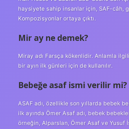
haysiyete sahip insanlar için, SAF-câh, ge
Kompozisyonlar ortaya çıktı.
Mir ay ne demek?
Miray adı Farsça kökenlidir. Anlamla ilgil
bir ayın ilk günleri için de kullanılır.
Bebeğe asaf ismi verilir mi?
ASAF adı, özellikle son yıllarda bebek bebe
ilk ayında Ömer Asaf adı, bebek bebekler 
örneğin, Alparslan, Ömer Asaf ve Yusuf İs