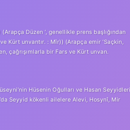
s ve Kürt unvantır. : Mîr)) (Arapça emir ‘Saçkin,
n, çağrışımlarla bir Fars ve Kürt unvan.
Hüseyni’nin Hüsenin Oğulları ve Hasan Seyyidler
n’da Seyyid kökenli ailelere Alevi, Hosynî, Mir