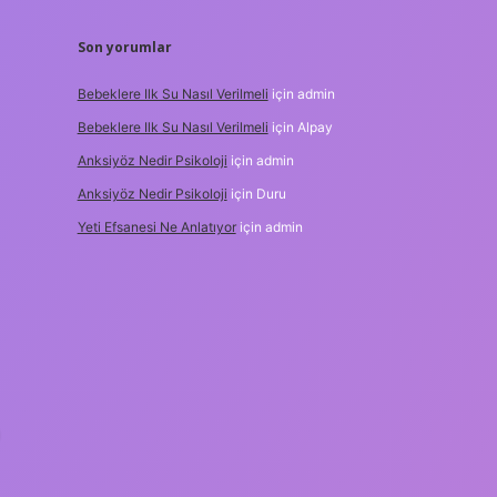
Son yorumlar
Bebeklere Ilk Su Nasıl Verilmeli
için
admin
Bebeklere Ilk Su Nasıl Verilmeli
için
Alpay
Anksiyöz Nedir Psikoloji
için
admin
Anksiyöz Nedir Psikoloji
için
Duru
Yeti Efsanesi Ne Anlatıyor
için
admin