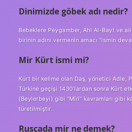
Dinimizde göbek adı nedir?
Bebeklere Peygamber, Ahl Al-Bayt ve aile
birinin adını vermenin amacı “ismin deva
Mir Kürt ismi mi?
Kürt bir kelime olan Daş, yönetici Adle,
Türkine geçişi 1430’lardan sonra Kürt etk
(Beylerbeyi) gibi “Mîrî” kavramları gibi k
türetilmiştir.
Rusçada mir ne demek?