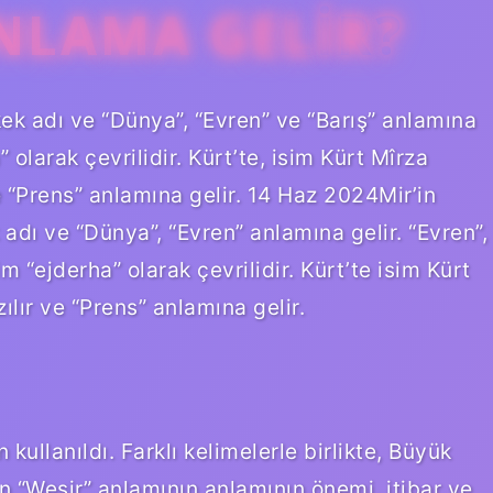
ANLAMA GELIR?
ek adı ve “Dünya”, “Evren” ve “Barış” anlamına
 olarak çevrilidir. Kürt’te, isim Kürt Mîrza
ve “Prens” anlamına gelir. 14 Haz 2024Mir’in
 adı ve “Dünya”, “Evren” anlamına gelir. “Evren”,
m “ejderha” olarak çevrilidir. Kürt’te isim Kürt
ılır ve “Prens” anlamına gelir.
kullanıldı. Farklı kelimelerle birlikte, Büyük
n “Wesir” anlamının anlamının önemi, itibar ve