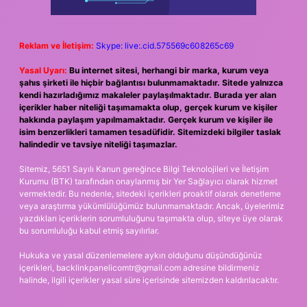
Reklam ve İletişim:
Skype: live:.cid.575569c608265c69
Yasal Uyarı:
Bu internet sitesi, herhangi bir marka, kurum veya
şahıs şirketi ile hiçbir bağlantısı bulunmamaktadır. Sitede yalnızca
kendi hazırladığımız makaleler paylaşılmaktadır. Burada yer alan
içerikler haber niteliği taşımamakta olup, gerçek kurum ve kişiler
hakkında paylaşım yapılmamaktadır. Gerçek kurum ve kişiler ile
isim benzerlikleri tamamen tesadüfidir. Sitemizdeki bilgiler taslak
halindedir ve tavsiye niteliği taşımazlar.
Sitemiz, 5651 Sayılı Kanun gereğince Bilgi Teknolojileri ve İletişim
Kurumu (BTK) tarafından onaylanmış bir Yer Sağlayıcı olarak hizmet
vermektedir. Bu nedenle, sitedeki içerikleri proaktif olarak denetleme
veya araştırma yükümlülüğümüz bulunmamaktadır. Ancak, üyelerimiz
yazdıkları içeriklerin sorumluluğunu taşımakta olup, siteye üye olarak
bu sorumluluğu kabul etmiş sayılırlar.
Hukuka ve yasal düzenlemelere aykırı olduğunu düşündüğünüz
içerikleri,
backlinkpanelicomtr@gmail.com
adresine bildirmeniz
halinde, ilgili içerikler yasal süre içerisinde sitemizden kaldırılacaktır.