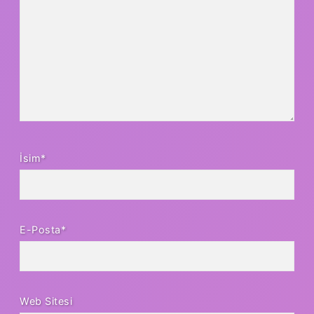
İsim*
E-Posta*
Web Sitesi