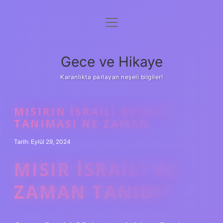
menüyü
Anasayfa
aç
Gizlilik Politikası
Gece ve Hikaye
Yasal Uyarı
Karanlıkta parlayan neşeli bilgiler!
Hakkımızda
MISIRIN İSRAILI RESMEN
TANIMASI NE ZAMAN
Tarih: Eylül 29, 2024
MISIR İSRAILI NE
ZAMAN TANIDI?