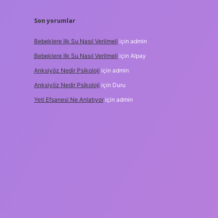
Son yorumlar
Bebeklere Ilk Su Nasıl Verilmeli
için
admin
Bebeklere Ilk Su Nasıl Verilmeli
için
Alpay
Anksiyöz Nedir Psikoloji
için
admin
Anksiyöz Nedir Psikoloji
için
Duru
Yeti Efsanesi Ne Anlatıyor
için
admin