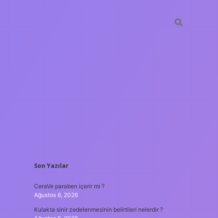
SIDEBAR
Son Yazılar
tulipbet
https://www.be
CeraVe paraben içerir mi ?
Ağustos 6, 2026
Kulakta sinir zedelenmesinin belirtileri nelerdir ?