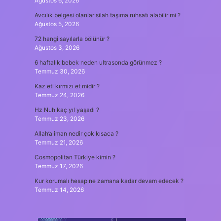
Ağustos 6, 2026
Avcılık belgesi olanlar silah taşıma ruhsatı alabilir mi ?
Ağustos 5, 2026
72 hangi sayılarla bölünür ?
Ağustos 3, 2026
6 haftalık bebek neden ultrasonda görünmez ?
Temmuz 30, 2026
Kaz eti kırmızı et midir ?
Temmuz 24, 2026
Hz Nuh kaç yıl yaşadı ?
Temmuz 23, 2026
Allah’a iman nedir çok kısaca ?
Temmuz 21, 2026
Cosmopolitan Türkiye kimin ?
Temmuz 17, 2026
Kur korumalı hesap ne zamana kadar devam edecek ?
Temmuz 14, 2026