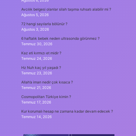
Ağustos 6, 2026
Avcılık belgesi olanlar silah taşıma ruhsatı alabilir mi ?
Ağustos 5, 2026
72 hangi sayılarla bölünür ?
Ağustos 3, 2026
6 haftalık bebek neden ultrasonda görünmez ?
Temmuz 30, 2026
Kaz eti kırmızı et midir ?
Temmuz 24, 2026
Hz Nuh kaç yıl yaşadı ?
Temmuz 23, 2026
Allah’a iman nedir çok kısaca ?
Temmuz 21, 2026
Cosmopolitan Türkiye kimin ?
Temmuz 17, 2026
Kur korumalı hesap ne zamana kadar devam edecek ?
Temmuz 14, 2026