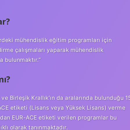
ar?
rdeki mühendislik eğitim programları için
dirme çalışmaları yaparak mühendislik
da bulunmaktır.”
mı?
e Birleşik Krallık’ın da aralarında bulunduğu 1
ACE etiketi (Lisans veya Yüksek Lisans) verme
ından EUR-ACE etiketi verilen programlar bu
ıklı olarak tanınmaktadır.