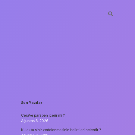
SIDEBAR
Son Yazılar
tulipbet
https://www.bete
CeraVe paraben içerir mi ?
Ağustos 6, 2026
Kulakta sinir zedelenmesinin belirtileri nelerdir ?