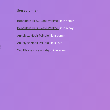
Son yorumlar
Bebeklere Ilk Su Nasıl Verilmeli
için
admin
Bebeklere Ilk Su Nasıl Verilmeli
için
Alpay
Anksiyöz Nedir Psikoloji
için
admin
Anksiyöz Nedir Psikoloji
için
Duru
2
Yeti Efsanesi Ne Anlatıyor
için
admin