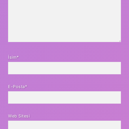
İsim*
E-Posta*
Web Sitesi