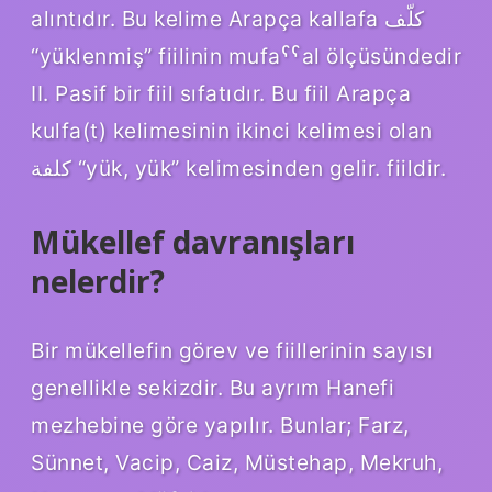
alıntıdır. Bu kelime Arapça kallafa كلّف
“yüklenmiş” fiilinin mufaˁˁal ölçüsündedir
II. Pasif bir fiil sıfatıdır. Bu fiil Arapça
kulfa(t) kelimesinin ikinci kelimesi olan
كلفة “yük, yük” kelimesinden gelir. fiildir.
Mükellef davranışları
nelerdir?
Bir mükellefin görev ve fiillerinin sayısı
genellikle sekizdir. Bu ayrım Hanefi
mezhebine göre yapılır. Bunlar; Farz,
Sünnet, Vacip, Caiz, Müstehap, Mekruh,