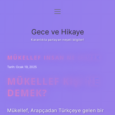
menüyü
Anasayfa
aç
Gizlilik Politikası
Gece ve Hikaye
Yasal Uyarı
Karanlıkta parlayan neşeli bilgiler!
Hakkımızda
MÜKELLEF INSAN NE DEMEK
Tarih: Ocak 19, 2025
MÜKELLEF KIŞI NE
DEMEK?
Mükellef, Arapçadan Türkçeye gelen bir