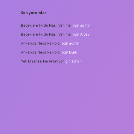
Son yorumlar
Bebeklere Ilk Su Nasıl Verilmeli
için
admin
Bebeklere Ilk Su Nasıl Verilmeli
için
Alpay
Anksiyöz Nedir Psikoloji
için
admin
Anksiyöz Nedir Psikoloji
için
Duru
Yeti Efsanesi Ne Anlatıyor
için
admin