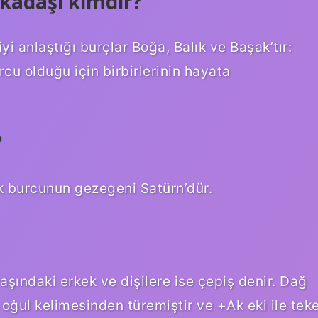
kadaşı kimdir?
 anlaştığı burçlar Boğa, Balık ve Başak’tır:
cu olduğu için birbirlerinin hayata
?
k burcunun gezegeni Satürn’dür.
yaşındaki erkek ve dişilere ise çepiş denir. Dağ
oġul kelimesinden türemiştir ve +Ak eki ile tek