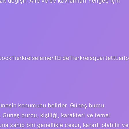
ak değişir. Aile ve ev kavramları Yengeç için
bockTierkreiselementErdeTierkreisquartettLeitp
üneşin konumunu belirler. Güneş burcu
r. Güneş burcu, kişiliği, karakteri ve temel
na sahip biri genellikle cesur, kararlı olabilir ve