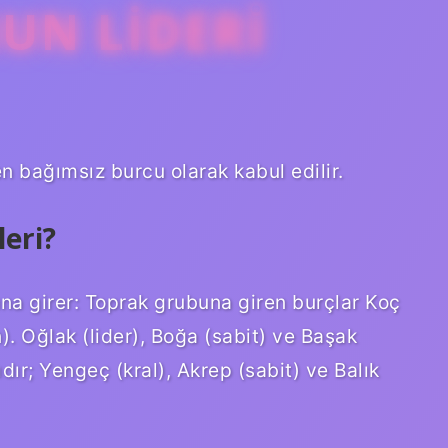
UN LIDERI
 bağımsız burcu olarak kabul edilir.
eri?
una girer: Toprak grubuna giren burçlar Koç
n). Oğlak (lider), Boğa (sabit) ve Başak
dır; Yengeç (kral), Akrep (sabit) ve Balık