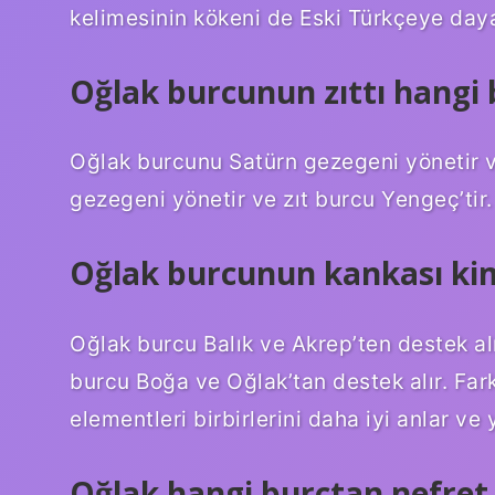
kelimesinin kökeni de Eski Türkçeye day
Oğlak burcunun zıttı hangi 
Oğlak burcunu Satürn gezegeni yönetir v
gezegeni yönetir ve zıt burcu Yengeç’tir.
Oğlak burcunun kankası ki
Oğlak burcu Balık ve Akrep’ten destek alı
burcu Boğa ve Oğlak’tan destek alır. Fark
elementleri birbirlerini daha iyi anlar ve
Oğlak hangi burçtan nefret