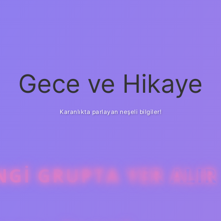
Gece ve Hikaye
Karanlıkta parlayan neşeli bilgiler!
GI GRUPTA YER ALIR