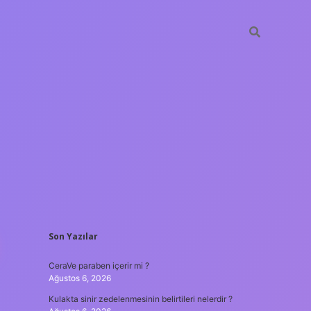
SIDEBAR
Son Yazılar
tulipbet
https://www.be
CeraVe paraben içerir mi ?
Ağustos 6, 2026
Kulakta sinir zedelenmesinin belirtileri nelerdir ?