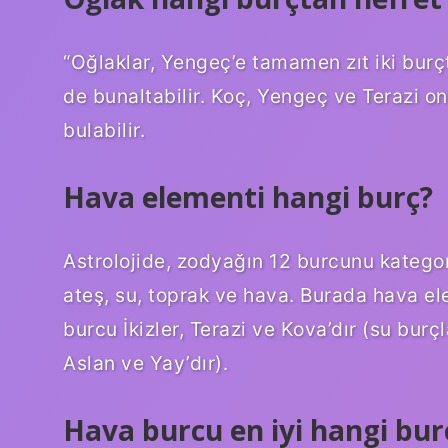
“Oğlaklar, Yengeç’e tamamen zıt iki burçtu
de bunaltabilir. Koç, Yengeç ve Terazi onu
bulabilir.
Hava elementi hangi burç?
Astrolojide, zodyağın 12 burcunu katego
ateş, su, toprak ve hava. Burada hava e
burcu İkizler, Terazi ve Kova’dır (su burç
Aslan ve Yay’dır).
Hava burcu en iyi hangi burç