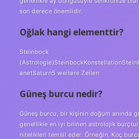
genellikle ay döngüsüyle senkronize olar
son derece önemlidir.
Oğlak hangi elementtir?
Steinbock
(Astrologie)SteinbockKonstellationStein
anetSaturn5 weitere Zeilen
Güneş burcu nedir?
Güneş burcu, bir kişinin doğum anında g
genellikle en iyi bilinen astrolojik burçtu
nitelikleri temsil eder. Örneğin, Koç burcu