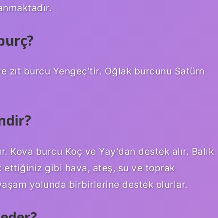
anmaktadır.
burç?
e zıt burcu Yengeç’tir. Oğlak burcunu Satürn
mdir?
r. Kova burcu Koç ve Yay’dan destek alır. Balık
 ettiğiniz gibi hava, ateş, su ve toprak
 yaşam yolunda birbirlerine destek olurlar.
 eder?