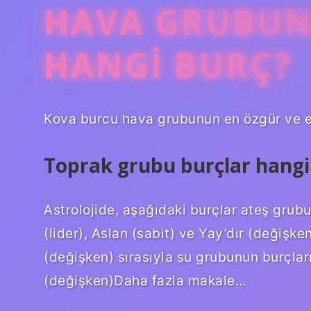
HAVA GRUBUN
HANGI BURÇ?
Kova burcu hava grubunun en özgür ve en
Toprak grubu burçlar hangil
Astrolojide, aşağıdaki burçlar ateş grub
(lider), Aslan (sabit) ve Yay’dır (değişke
(değişken) sırasıyla su grubunun burçları
(değişken)Daha fazla makale…