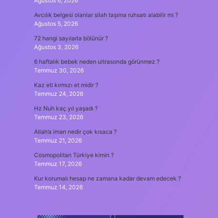
Ağustos 6, 2026
Avcılık belgesi olanlar silah taşıma ruhsatı alabilir mi ?
Ağustos 5, 2026
72 hangi sayılarla bölünür ?
Ağustos 3, 2026
6 haftalık bebek neden ultrasonda görünmez ?
Temmuz 30, 2026
Kaz eti kırmızı et midir ?
Temmuz 24, 2026
Hz Nuh kaç yıl yaşadı ?
Temmuz 23, 2026
Allah’a iman nedir çok kısaca ?
Temmuz 21, 2026
Cosmopolitan Türkiye kimin ?
Temmuz 17, 2026
Kur korumalı hesap ne zamana kadar devam edecek ?
Temmuz 14, 2026