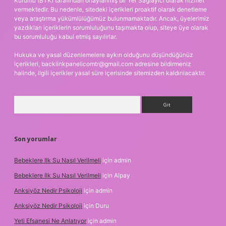
Kurumu (BTK) tarafından onaylanmış bir Yer Sağlayıcı olarak hizmet
vermektedir. Bu nedenle, sitedeki içerikleri proaktif olarak denetleme
veya araştırma yükümlülüğümüz bulunmamaktadır. Ancak, üyelerimiz
yazdıkları içeriklerin sorumluluğunu taşımakta olup, siteye üye olarak
bu sorumluluğu kabul etmiş sayılırlar.
Hukuka ve yasal düzenlemelere aykırı olduğunu düşündüğünüz
içerikleri,
backlinkpanelicomtr@gmail.com
adresine bildirmeniz
halinde, ilgili içerikler yasal süre içerisinde sitemizden kaldırılacaktır.
Arama
Son yorumlar
Bebeklere Ilk Su Nasıl Verilmeli
için
admin
Bebeklere Ilk Su Nasıl Verilmeli
için
Alpay
Anksiyöz Nedir Psikoloji
için
admin
Anksiyöz Nedir Psikoloji
için
Duru
Yeti Efsanesi Ne Anlatıyor
için
admin