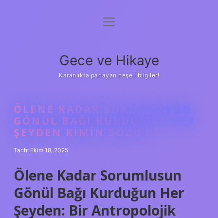
menüyü
Anasayfa
aç
Gizlilik Politikası
Gece ve Hikaye
Yasal Uyarı
Karanlıkta parlayan neşeli bilgiler!
Hakkımızda
ÖLENE KADAR SORUMLUSUN
GÖNÜL BAĞI KURDUĞUN HER
ŞEYDEN KIMIN SÖZÜ ?
Tarih: Ekim 18, 2025
Ölene Kadar Sorumlusun
Gönül Bağı Kurduğun Her
Şeyden: Bir Antropolojik