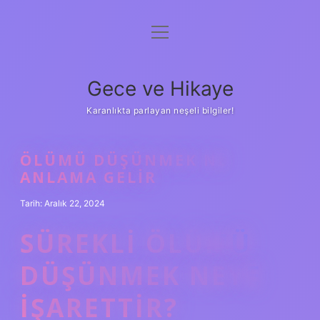
menüyü
Anasayfa
aç
Gizlilik Politikası
Gece ve Hikaye
Yasal Uyarı
Karanlıkta parlayan neşeli bilgiler!
Hakkımızda
ÖLÜMÜ DÜŞÜNMEK NE
ANLAMA GELIR
Tarih: Aralık 22, 2024
SÜREKLI ÖLÜMÜ
DÜŞÜNMEK NEYE
IŞARETTIR?