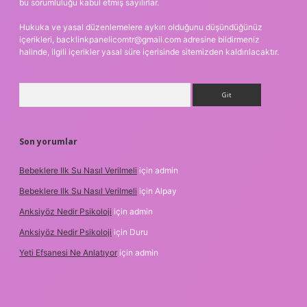
bu sorumluluğu kabul etmiş sayılırlar.
Hukuka ve yasal düzenlemelere aykırı olduğunu düşündüğünüz
içerikleri,
backlinkpanelicomtr@gmail.com
adresine bildirmeniz
halinde, ilgili içerikler yasal süre içerisinde sitemizden kaldırılacaktır.
Arama
Son yorumlar
Bebeklere Ilk Su Nasıl Verilmeli
için
admin
Bebeklere Ilk Su Nasıl Verilmeli
için
Alpay
Anksiyöz Nedir Psikoloji
için
admin
Anksiyöz Nedir Psikoloji
için
Duru
Yeti Efsanesi Ne Anlatıyor
için
admin