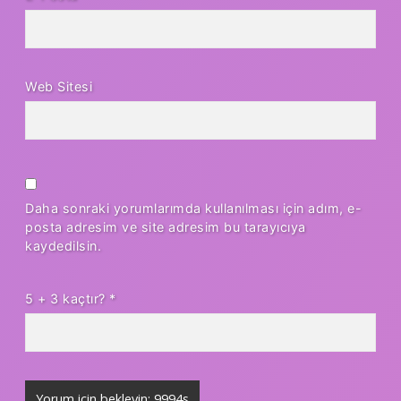
Web Sitesi
Daha sonraki yorumlarımda kullanılması için adım, e-
posta adresim ve site adresim bu tarayıcıya
kaydedilsin.
5 + 3 kaçtır?
*