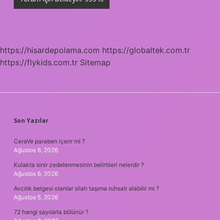
https://hisardepolama.com
https://globaltek.com.tr
https://flykids.com.tr
Sitemap
SIDEBAR
Son Yazılar
CeraVe paraben içerir mi ?
Ağustos 6, 2026
Kulakta sinir zedelenmesinin belirtileri nelerdir ?
Ağustos 6, 2026
Avcılık belgesi olanlar silah taşıma ruhsatı alabilir mi ?
Ağustos 5, 2026
72 hangi sayılarla bölünür ?