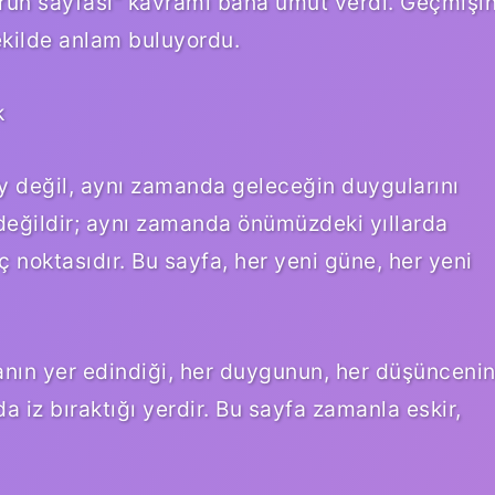
“örün sayfası” kavramı bana umut verdi. Geçmişi
 şekilde anlam buluyordu.
k
şey değil, aynı zamanda geleceğin duygularını
u değildir; aynı zamanda önümüzdeki yıllarda
 noktasıdır. Bu sayfa, her yeni güne, her yeni
anın yer edindiği, her duygunun, her düşünceni
a iz bıraktığı yerdir. Bu sayfa zamanla eskir,