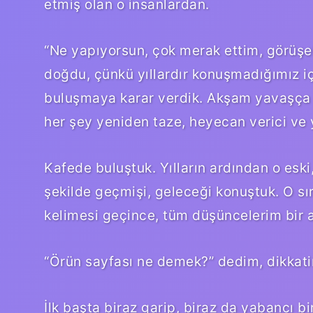
etmiş olan o insanlardan.
“Ne yapıyorsun, çok merak ettim, görüşe
doğdu, çünkü yıllardır konuşmadığımız i
buluşmaya karar verdik. Akşam yavaşça 
her şey yeniden taze, heyecan verici ve y
Kafede buluştuk. Yılların ardından o eski
şekilde geçmişi, geleceği konuştuk. O sı
kelimesi geçince, tüm düşüncelerim bir 
“Örün sayfası ne demek?” dedim, dikkat
İlk başta biraz garip, biraz da yabancı b