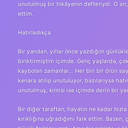
unutulmuş bir hikâyenin defteriydi. O an
ettim.
Hatırladıkça
Bir yandan, yıllar önce yazdığım günlük
biriktirmiştim içimde. Genç yaşlarda, çok 
kaybolan zamanlar… Her biri bir örün say
kenara atılıp unutuluyor, bazılarıysa hat
unutulmuş, kimisi ise içimde derin bir yar
Bir diğer taraftan, hayatın ne kadar hızl
kırıklığına uğradığımı fark ettim. Bazen