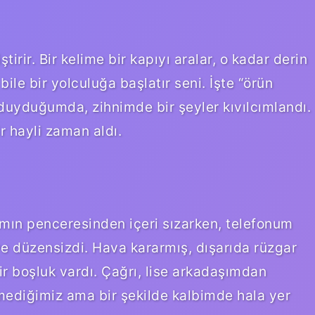
irir. Bir kelime bir kapıyı aralar, o kadar derin
bile bir yolculuğa başlatır seni. İşte “örün
z duyduğumda, zihnimde bir şeyler kıvılcımlandı.
 hayli zaman aldı.
amın penceresinden içeri sızarken, telefonum
ve düzensizdi. Hava kararmış, dışarıda rüzgar
r boşluk vardı. Çağrı, lise arkadaşımdan
şemediğimiz ama bir şekilde kalbimde hala yer