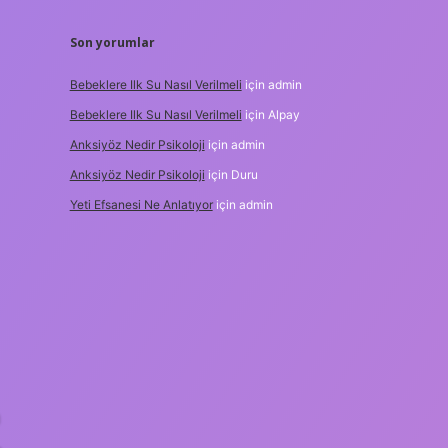
Son yorumlar
Bebeklere Ilk Su Nasıl Verilmeli
için
admin
Bebeklere Ilk Su Nasıl Verilmeli
için
Alpay
Anksiyöz Nedir Psikoloji
için
admin
Anksiyöz Nedir Psikoloji
için
Duru
Yeti Efsanesi Ne Anlatıyor
için
admin