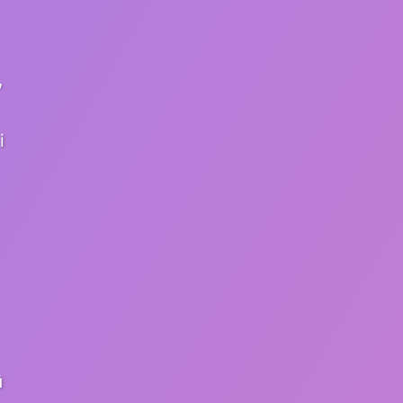
,
i
ü