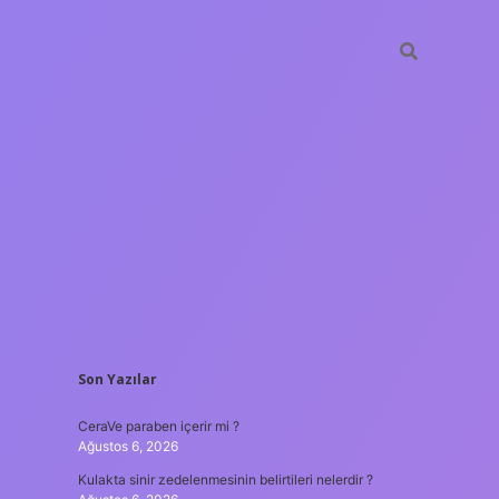
SIDEBAR
Son Yazılar
tulipbet
https://www.bet
CeraVe paraben içerir mi ?
Ağustos 6, 2026
Kulakta sinir zedelenmesinin belirtileri nelerdir ?