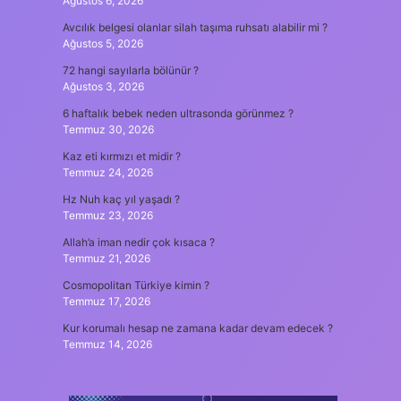
Ağustos 6, 2026
Avcılık belgesi olanlar silah taşıma ruhsatı alabilir mi ?
Ağustos 5, 2026
72 hangi sayılarla bölünür ?
Ağustos 3, 2026
6 haftalık bebek neden ultrasonda görünmez ?
Temmuz 30, 2026
Kaz eti kırmızı et midir ?
Temmuz 24, 2026
Hz Nuh kaç yıl yaşadı ?
Temmuz 23, 2026
Allah’a iman nedir çok kısaca ?
Temmuz 21, 2026
Cosmopolitan Türkiye kimin ?
Temmuz 17, 2026
Kur korumalı hesap ne zamana kadar devam edecek ?
Temmuz 14, 2026