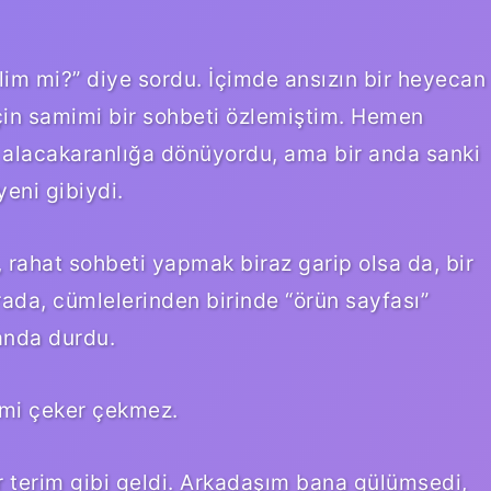
lim mi?” diye sordu. İçimde ansızın bir heyecan
çin samimi bir sohbeti özlemiştim. Hemen
alacakaranlığa dönüyordu, ama bir anda sanki
eni gibiydi.
, rahat sohbeti yapmak biraz garip olsa da, bir
rada, cümlelerinden birinde “örün sayfası”
anda durdu.
imi çeker çekmez.
ir terim gibi geldi. Arkadaşım bana gülümsedi,