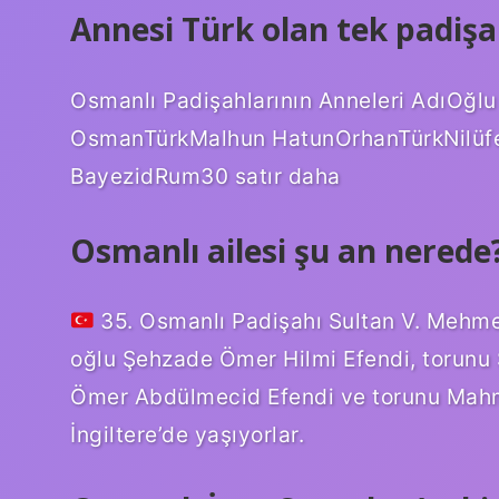
Annesi Türk olan tek padişa
Osmanlı Padişahlarının Anneleri AdıOğlu 
OsmanTürkMalhun HatunOrhanTürkNilüfe
BayezidRum30 satır daha
Osmanlı ailesi şu an nerede
35. Osmanlı Padişahı Sultan V. Mehme
oğlu Şehzade Ömer Hilmi Efendi, torun
Ömer Abdülmecid Efendi ve torunu Mahm
İngiltere’de yaşıyorlar.