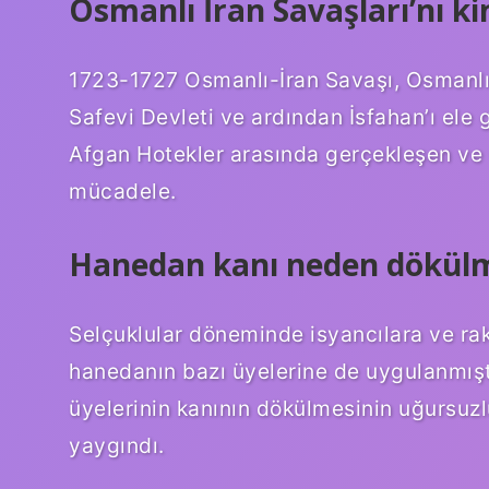
Osmanlı İran Savaşları’nı k
1723-1727 Osmanlı-İran Savaşı, Osmanlı D
Safevi Devleti ve ardından İsfahan’ı ele
Afgan Hotekler arasında gerçekleşen ve 
mücadele.
Hanedan kanı neden dökül
Selçuklular döneminde isyancılara ve ra
hanedanın bazı üyelerine de uygulanmışt
üyelerinin kanının dökülmesinin uğursuzl
yaygındı.