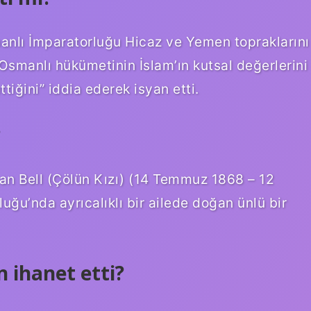
manlı İmparatorluğu Hicaz ve Yemen topraklarını
 Osmanlı hükümetinin İslam’ın kutsal değerlerini
ettiğini” iddia ederek isyan etti.
?
an Bell (Çölün Kızı) (14 Temmuz 1868 – 12
ğu’nda ayrıcalıklı bir ailede doğan ünlü bir
n ihanet etti?