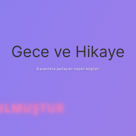
Gece ve Hikaye
Karanlıkta parlayan neşeli bilgiler!
BULMUŞTUR