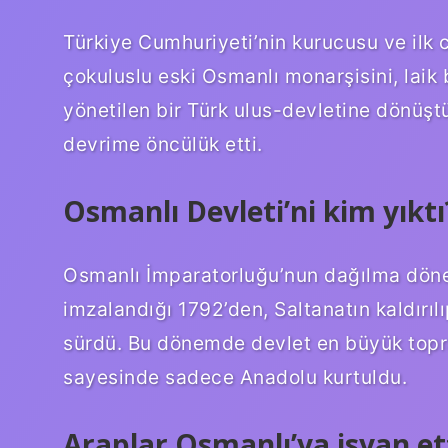
Türkiye Cumhuriyeti’nin kurucusu ve ilk
çokuluslu eski Osmanlı monarşisini, laik
yönetilen bir Türk ulus-devletine dönüşt
devrime öncülük etti.
Osmanlı Devleti’ni kim yıktı
Osmanlı İmparatorluğu’nun dağılma dönem
imzalandığı 1792’den, Saltanatın kaldırıl
sürdü. Bu dönemde devlet en büyük topra
sayesinde sadece Anadolu kurtuldu.
Araplar Osmanlı’ya isyan et