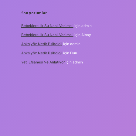
Son yorumlar
Bebeklere Ilk Su Nasıl Verilmeli
için
admin
Bebeklere Ilk Su Nasıl Verilmeli
için
Alpay
Anksiyöz Nedir Psikoloji
için
admin
Anksiyöz Nedir Psikoloji
için
Duru
Yeti Efsanesi Ne Anlatıyor
için
admin