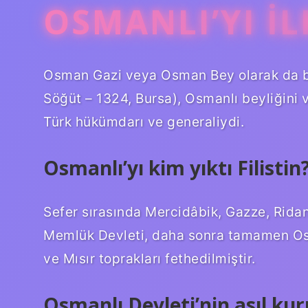
OSMANLI’YI I
Osman Gazi veya Osman Bey olarak da bilinen (Osmanlı:  بك
Söğüt – 1324, Bursa), Osmanlı beyliğini v
Türk hükümdarı ve generaliydi.
Osmanlı’yı kim yıktı Filistin
Sefer sırasında Mercidâbik, Gazze, Ridan
Memlük Devleti, daha sonra tamamen Osma
ve Mısır toprakları fethedilmiştir.
Osmanlı Devleti’nin asıl ku