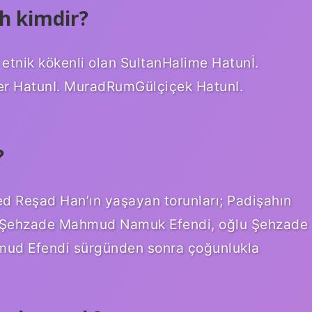
h kimdir?
etnik kökenli olan SultanHalime Hatunİ.
r HatunI. MuradRumGülçiçek HatunI.
?
d Reşad Han’ın yaşayan torunları; Padişahın
u Şehzade Mahmud Namuk Efendi, oğlu Şehzade
ud Efendi sürgünden sonra çoğunlukla