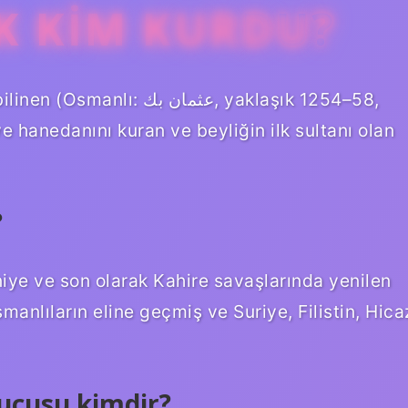
LK KIM KURDU?
عثمان, yaklaşık 1254–58,
e hanedanını kuran ve beyliğin ilk sultanı olan
?
iye ve son olarak Kahire savaşlarında yenilen
nlıların eline geçmiş ve Suriye, Filistin, Hica
rucusu kimdir?