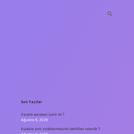
SIDEBAR
Son Yazılar
tulipbet
https://www.bet
CeraVe paraben içerir mi ?
Ağustos 6, 2026
Kulakta sinir zedelenmesinin belirtileri nelerdir ?