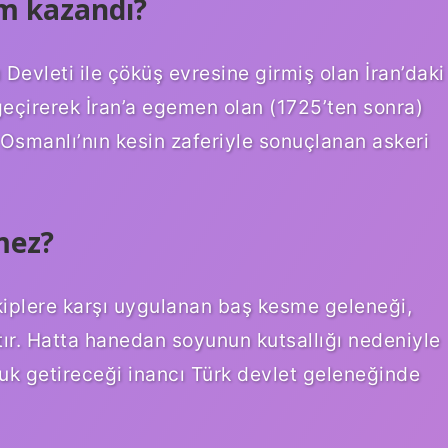
im kazandı?
evleti ile çöküş evresine girmiş olan İran’daki
 geçirerek İran’a egemen olan (1725’ten sonra)
Osmanlı’nın kesin zaferiyle sonuçlanan askeri
mez?
kiplere karşı uygulanan baş kesme geleneği,
ır. Hatta hanedan soyunun kutsallığı nedeniyle
uk getireceği inancı Türk devlet geleneğinde