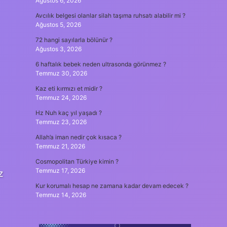
Ağustos 6, 2026
Avcılık belgesi olanlar silah taşıma ruhsatı alabilir mi ?
Ağustos 5, 2026
72 hangi sayılarla bölünür ?
Ağustos 3, 2026
6 haftalık bebek neden ultrasonda görünmez ?
Temmuz 30, 2026
Kaz eti kırmızı et midir ?
Temmuz 24, 2026
Hz Nuh kaç yıl yaşadı ?
Temmuz 23, 2026
Allah’a iman nedir çok kısaca ?
Temmuz 21, 2026
Cosmopolitan Türkiye kimin ?
Temmuz 17, 2026
z
Kur korumalı hesap ne zamana kadar devam edecek ?
Temmuz 14, 2026