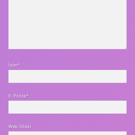
İsim*
E-Posta*
Web Sitesi