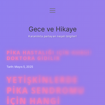
menüyü
Anasayfa
aç
Gizlilik Politikası
Gece ve Hikaye
Yasal Uyarı
Karanlıkta parlayan neşeli bilgiler!
Hakkımızda
PIKA HASTALIĞI IÇIN HANGI
DOKTORA GIDILIR
Tarih: Mayıs 5, 2025
YETIŞKINLERDE
PIKA SENDROMU
IÇIN HANGI