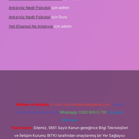
Anksiyöz Nedir Psikoloji
için
admin
Anksiyöz Nedir Psikoloji
için
Duru
Yeti Efsanesi Ne Anlatıyor
için
admin
//www.betexper.xyz/
Reklam ve İletişim:
E-mail:
backlinkpaneli@gmail.com
Teams:
forumhizmeti@gmail.com
Whatsapp: 0262 606 0 726
Telegram:
@karabul
Yasal Uyarı:
Sitemiz, 5651 Sayılı Kanun gereğince Bilgi Teknolojileri
ve İletişim Kurumu (BTK) tarafından onaylanmış bir Yer Sağlayıcı