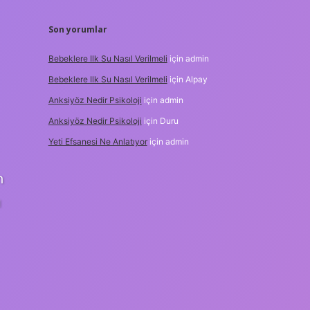
Son yorumlar
Bebeklere Ilk Su Nasıl Verilmeli
için
admin
Bebeklere Ilk Su Nasıl Verilmeli
için
Alpay
Anksiyöz Nedir Psikoloji
için
admin
Anksiyöz Nedir Psikoloji
için
Duru
Yeti Efsanesi Ne Anlatıyor
için
admin
n
ı