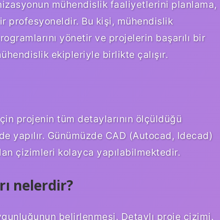
nizasyonun mühendislik faaliyetlerini planlama,
r profesyoneldir. Bu kişi, mühendislik
rogramlarını yönetir ve projelerin başarılı bir
ndislik ekipleriyle birlikte çalışır.
için projenin tüm detaylarının ölçüldüğü
inde yapılır. Günümüzde CAD (Autocad, Idecad)
plan çizimleri kolayca yapılabilmektedir.
ı nelerdir?
gunluğunun belirlenmesi. Detaylı proje çizimi.