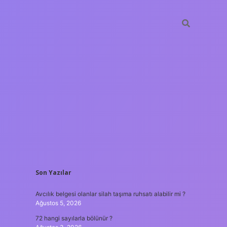
SIDEBAR
Son Yazılar
tulipbet
https://www.bet
Avcılık belgesi olanlar silah taşıma ruhsatı alabilir mi ?
Ağustos 5, 2026
72 hangi sayılarla bölünür ?