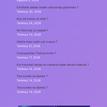
Ağustos 3, 2026
6 haftalık bebek neden ultrasonda görünmez ?
Temmuz 30, 2026
Kaz eti kırmızı et midir ?
Temmuz 24, 2026
Hz Nuh kaç yıl yaşadı ?
Temmuz 23, 2026
Allah’a iman nedir çok kısaca ?
Temmuz 21, 2026
Cosmopolitan Türkiye kimin ?
Temmuz 17, 2026
Kur korumalı hesap ne zamana kadar devam edecek ?
Temmuz 14, 2026
Ters korele ne demek ?
Temmuz 14, 2026
Ters korele ne demek ?
Temmuz 14, 2026