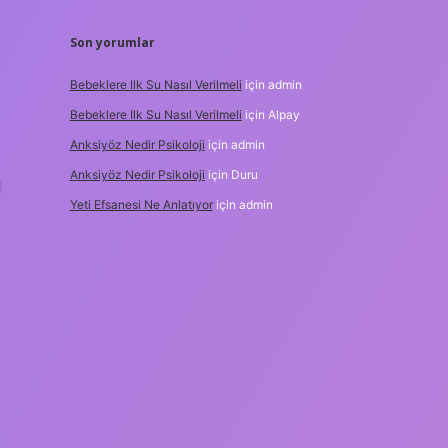
Son yorumlar
Bebeklere Ilk Su Nasıl Verilmeli
için
admin
Bebeklere Ilk Su Nasıl Verilmeli
için
Alpay
Anksiyöz Nedir Psikoloji
için
admin
Anksiyöz Nedir Psikoloji
için
Duru
ı
Yeti Efsanesi Ne Anlatıyor
için
admin