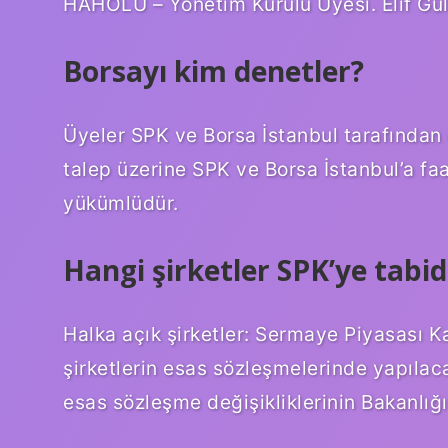
HAHOLU – Yönetim Kurulu Üyesi. Elif Gü
Borsayı kim denetler?
Üyeler SPK ve Borsa İstanbul tarafından d
talep üzerine SPK ve Borsa İstanbul’a faal
yükümlüdür.
Hangi şirketler SPK’ye tabid
Halka açık şirketler: Sermaye Piyasası 
şirketlerin esas sözleşmelerinde yapılac
esas sözleşme değişikliklerinin Bakanlı