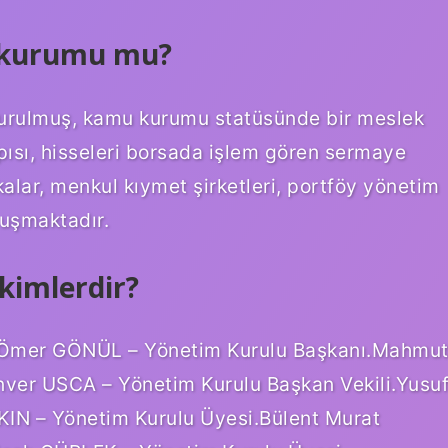
ı kurumu mu?
rulmuş, kamu kurumu statüsünde bir meslek
pısı, hisseleri borsada işlem gören sermaye
alar, menkul kıymet şirketleri, portföy yönetim
luşmaktadır.
kimlerdir?
m Ömer GÖNÜL – Yönetim Kurulu Başkanı.Mahmu
nver USCA – Yönetim Kurulu Başkan Vekili.Yusu
IN – Yönetim Kurulu Üyesi.Bülent Murat