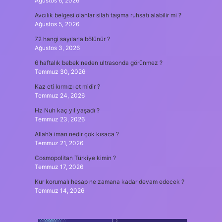
Ağustos 6, 2026
Avcılık belgesi olanlar silah taşıma ruhsatı alabilir mi ?
Ağustos 5, 2026
72 hangi sayılarla bölünür ?
Ağustos 3, 2026
6 haftalık bebek neden ultrasonda görünmez ?
Temmuz 30, 2026
Kaz eti kırmızı et midir ?
Temmuz 24, 2026
Hz Nuh kaç yıl yaşadı ?
Temmuz 23, 2026
Allah’a iman nedir çok kısaca ?
Temmuz 21, 2026
Cosmopolitan Türkiye kimin ?
Temmuz 17, 2026
Kur korumalı hesap ne zamana kadar devam edecek ?
Temmuz 14, 2026