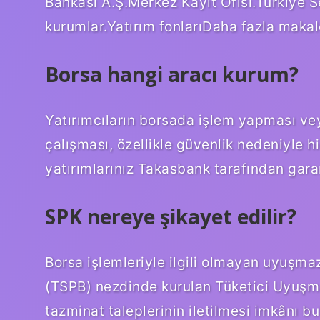
Bankası A.Ş.Merkez Kayıt Ofisi.Türkiye Se
kurumlar.Yatırım fonlarıDaha fazla maka
Borsa hangi aracı kurum?
Yatırımcıların borsada işlem yapması vey
çalışması, özellikle güvenlik nedeniyle h
yatırımlarınız Takasbank tarafından garant
SPK nereye şikayet edilir?
Borsa işlemleriyle ilgili olmayan uyuşmaz
(TSPB) nezdinde kurulan Tüketici Uyuşma
tazminat taleplerinin iletilmesi imkânı b