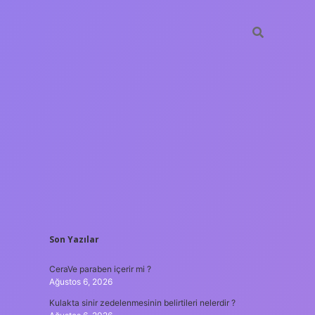
SIDEBAR
Son Yazılar
tulipbet
https://www.be
CeraVe paraben içerir mi ?
Ağustos 6, 2026
Kulakta sinir zedelenmesinin belirtileri nelerdir ?