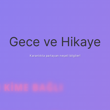
Gece ve Hikaye
Karanlıkta parlayan neşeli bilgiler!
 KIME BAĞLI