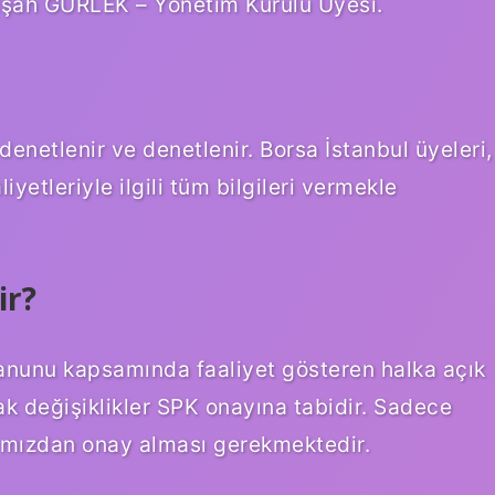
lşah GÜRLEK – Yönetim Kurulu Üyesi.
enetlenir ve denetlenir. Borsa İstanbul üyeleri,
iyetleriyle ilgili tüm bilgileri vermekle
ir?
Kanunu kapsamında faaliyet gösteren halka açık
ak değişiklikler SPK onayına tabidir. Sadece
ğımızdan onay alması gerekmektedir.