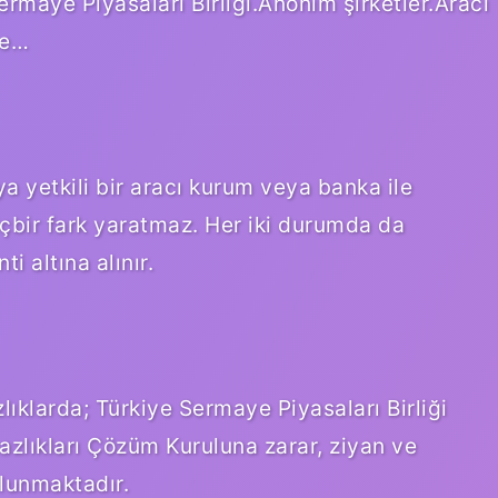
rmaye Piyasaları Birliği.Anonim şirketler.Aracı
le…
a yetkili bir aracı kurum veya banka ile
içbir fark yaratmaz. Her iki durumda da
i altına alınır.
lıklarda; Türkiye Sermaye Piyasaları Birliği
zlıkları Çözüm Kuruluna zarar, ziyan ve
ulunmaktadır.