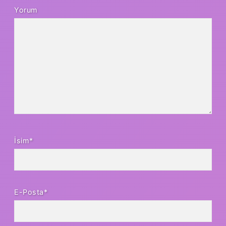
Yorum
İsim*
E-Posta*