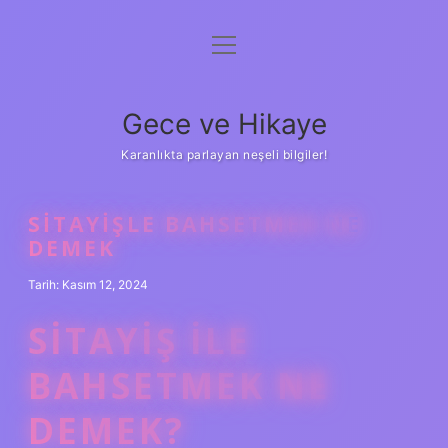
menüyü
Anasayfa
aç
Gizlilik Politikası
Gece ve Hikaye
Yasal Uyarı
Karanlıkta parlayan neşeli bilgiler!
Hakkımızda
SITAYIŞLE BAHSETMEK NE
DEMEK
Tarih: Kasım 12, 2024
SITAYIŞ ILE
BAHSETMEK NE
DEMEK?