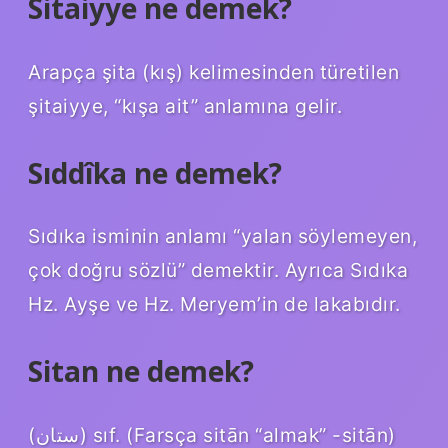
Sitaiyye ne demek?
Arapça şita (kış) kelimesinden türetilen
şitaiyye, “kışa ait” anlamına gelir.
Sıddîka ne demek?
Sıdıka isminin anlamı “yalan söylemeyen,
çok doğru sözlü” demektir. Ayrıca Sıdıka
Hz. Ayşe ve Hz. Meryem’in de lakabıdır.
Sitan ne demek?
(ﺳﺘﺎﻥ) sıf. (Farsça sitān “almak” -sitān)