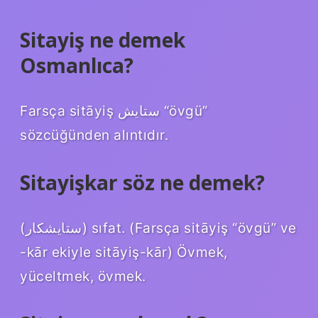
Sitayiş ne demek
Osmanlıca?
Farsça sitāyiş ستایش “övgü”
sözcüğünden alıntıdır.
Sitayişkar söz ne demek?
(ﺳﺘﺎﻳﺸﻜﺎﺭ) sıfat. (Farsça sitāyiş “övgü” ve
-kār ekiyle sitāyiş-kār) Övmek,
yüceltmek, övmek.