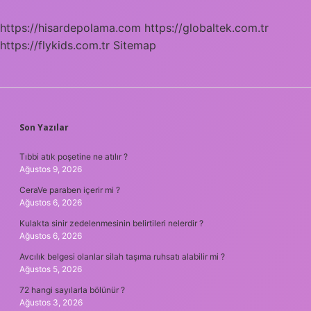
https://hisardepolama.com
https://globaltek.com.tr
https://flykids.com.tr
Sitemap
SIDEBAR
Son Yazılar
Tıbbi atık poşetine ne atılır ?
Ağustos 9, 2026
CeraVe paraben içerir mi ?
Ağustos 6, 2026
Kulakta sinir zedelenmesinin belirtileri nelerdir ?
Ağustos 6, 2026
Avcılık belgesi olanlar silah taşıma ruhsatı alabilir mi ?
Ağustos 5, 2026
72 hangi sayılarla bölünür ?
Ağustos 3, 2026