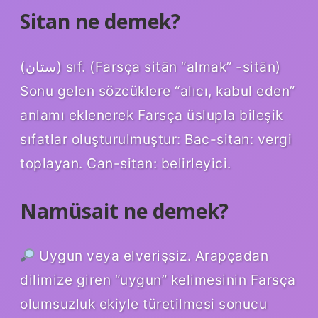
Sitan ne demek?
(ﺳﺘﺎﻥ) sıf. (Farsça sitān “almak” -sitān)
Sonu gelen sözcüklere “alıcı, kabul eden”
anlamı eklenerek Farsça üslupla bileşik
sıfatlar oluşturulmuştur: Bac-sitan: vergi
toplayan. Can-sitan: belirleyici.
Namüsait ne demek?
Uygun veya elverişsiz. Arapçadan
dilimize giren “uygun” kelimesinin Farsça
olumsuzluk ekiyle türetilmesi sonucu