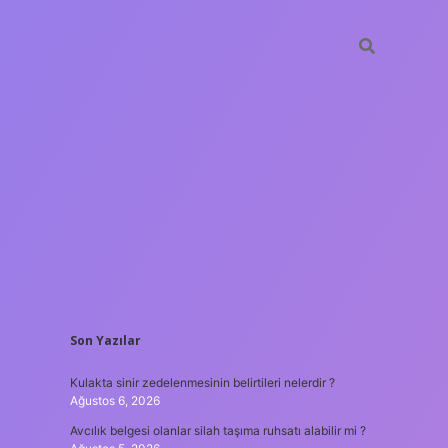
SIDEBAR
Son Yazılar
tulipbet
htt
Kulakta sinir zedelenmesinin belirtileri nelerdir ?
Ağustos 6, 2026
Avcılık belgesi olanlar silah taşıma ruhsatı alabilir mi ?