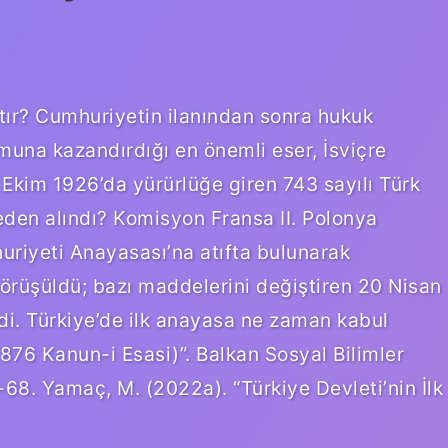
tır? Cumhuriyetin ilanından sonra hukuk
muna kazandırdığı en önemli eser, İsviçre
kim 1926’da yürürlüğe giren 743 sayılı Türk
den alındı? Komisyon Fransa II. Polonya
riyeti Anayasası’na atıfta bulunarak
görüşüldü; bazı maddelerini değiştiren 20 Nisan
ldi. Türkiye’de ilk anayasa ne zaman kabul
1876 Kanun-i Esasi)”. Balkan Sosyal Bilimler
54-68. Yamaç, M. (2022a). “Türkiye Devleti’nin İlk