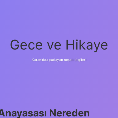
Gece ve Hikaye
Karanlıkta parlayan neşeli bilgiler!
 Anayasası Nereden