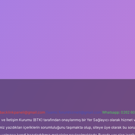
backlinkpaneli@gmail.com
Teams:
forumhizmeti@gmail.com
Whatsapp: 0262 60
i ve İletişim Kurumu (BTK) tarafından onaylanmış bir Yer Sağlayıcı olarak hizmet v
azdıkları içeriklerin sorumluluğunu taşımakta olup, siteye üye olarak bu sorumlul
e yalnızca kendi hazırladığımız makaleler paylaşılmaktadır. Burada yer alan içeri