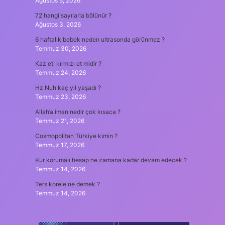
Ağustos 5, 2026
72 hangi sayılarla bölünür ?
Ağustos 3, 2026
6 haftalık bebek neden ultrasonda görünmez ?
Temmuz 30, 2026
Kaz eti kırmızı et midir ?
Temmuz 24, 2026
Hz Nuh kaç yıl yaşadı ?
Temmuz 23, 2026
Allah’a iman nedir çok kısaca ?
Temmuz 21, 2026
Cosmopolitan Türkiye kimin ?
Temmuz 17, 2026
Kur korumalı hesap ne zamana kadar devam edecek ?
Temmuz 14, 2026
Ters korele ne demek ?
Temmuz 14, 2026