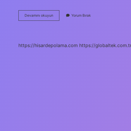
Türkiye
Devamını okuyun
Yorum Bırak
Cumhuriyeti
Anayasası
Nereden
Alındı
https://hisardepolama.com
https://globaltek.com.t