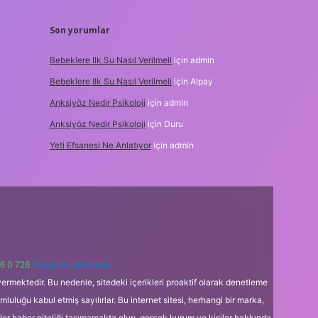
Son yorumlar
Bebeklere Ilk Su Nasıl Verilmeli
için
admin
Bebeklere Ilk Su Nasıl Verilmeli
için
Alpay
Anksiyöz Nedir Psikoloji
için
admin
Anksiyöz Nedir Psikoloji
için
Duru
Yeti Efsanesi Ne Anlatıyor
için
admin
6 0 726
Telegram: @karabul
ermektedir. Bu nedenle, sitedeki içerikleri proaktif olarak denetleme
uğu kabul etmiş sayılırlar. Bu internet sitesi, herhangi bir marka,
kler haber niteliği taşımamakta olup, gerçek kurum ve kişiler hakkında